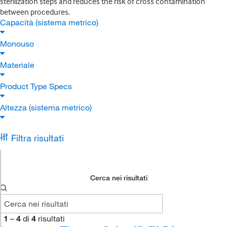
sterilization steps and reduces the risk of cross contamination
between procedures.
Capacità (sistema metrico)
Monouso
Materiale
Product Type Specs
Altezza (sistema metrico)
Filtra risultati
Cerca nei risultati
1
–
4
di
4
risultati