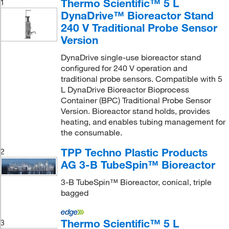
Thermo Scientific™ 5 L
1
DynaDrive™ Bioreactor Stand
240 V Traditional Probe Sensor
Version
DynaDrive single-use bioreactor stand
configured for 240 V operation and
traditional probe sensors. Compatible with 5
L DynaDrive Bioreactor Bioprocess
Container (BPC) Traditional Probe Sensor
Version. Bioreactor stand holds, provides
heating, and enables tubing management for
the consumable.
TPP Techno Plastic Products
2
AG 3-B TubeSpin™ Bioreactor
3-B TubeSpin™ Bioreactor, conical, triple
bagged
Thermo Scientific™ 5 L
3