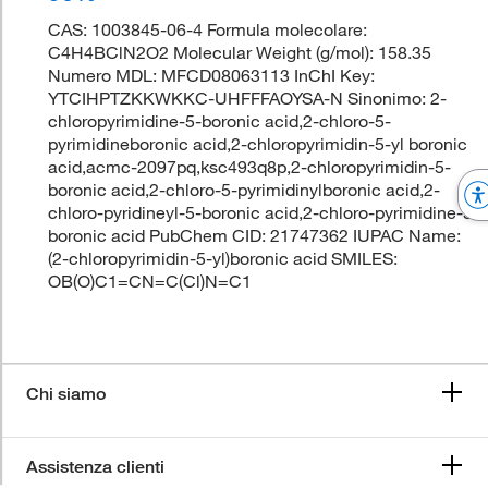
CAS: 1003845-06-4 Formula molecolare:
C4H4BClN2O2 Molecular Weight (g/mol): 158.35
Numero MDL: MFCD08063113 InChI Key:
YTCIHPTZKKWKKC-UHFFFAOYSA-N Sinonimo: 2-
chloropyrimidine-5-boronic acid,2-chloro-5-
pyrimidineboronic acid,2-chloropyrimidin-5-yl boronic
acid,acmc-2097pq,ksc493q8p,2-chloropyrimidin-5-
boronic acid,2-chloro-5-pyrimidinylboronic acid,2-
chloro-pyridineyl-5-boronic acid,2-chloro-pyrimidine-5-
boronic acid PubChem CID: 21747362 IUPAC Name:
(2-chloropyrimidin-5-yl)boronic acid SMILES:
OB(O)C1=CN=C(Cl)N=C1
Chi siamo
Assistenza clienti