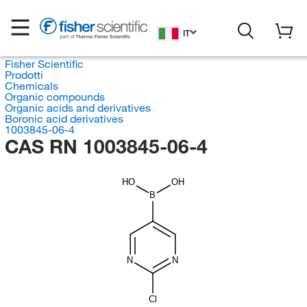
IT
Fisher Scientific
Prodotti
Chemicals
Organic compounds
Organic acids and derivatives
Boronic acid derivatives
1003845-06-4
CAS RN 1003845-06-4
HO
OH
B
N
N
Cl