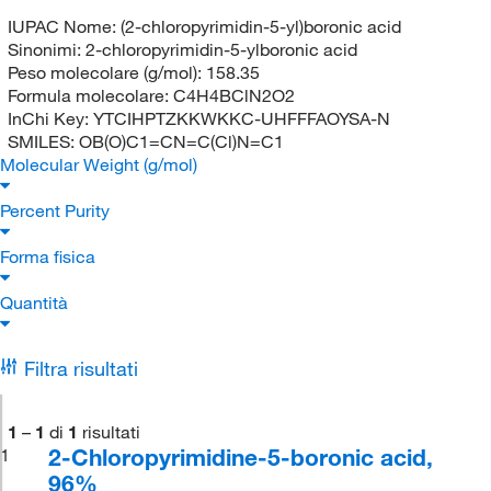
IUPAC Nome:
(2-chloropyrimidin-5-yl)boronic acid
Sinonimi:
2-chloropyrimidin-5-ylboronic acid
Peso molecolare (g/mol):
158.35
Formula molecolare:
C4H4BClN2O2
InChi Key:
YTCIHPTZKKWKKC-UHFFFAOYSA-N
SMILES:
OB(O)C1=CN=C(Cl)N=C1
Molecular Weight (g/mol)
Percent Purity
Forma fisica
Quantità
Filtra risultati
1
–
1
di
1
risultati
2-Chloropyrimidine-5-boronic acid,
1
96%