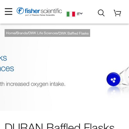
IT
Home
Brands
DWK Life Sciences
DWK Baffled Flasks
DURAN Baffled Flasks