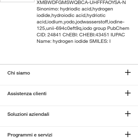
XMBWDFGMSWQBCA-UHFFFAOYSA-N
Sinonimo: hydriodic acid,hydrogen
iodide,hydroiodic acid,hydriotic
acid,iodium,yodo,jodwasserstoff,iodine-
125,unii-694c0eft9q,iodo group PubChem
CID: 24841 ChEBI: CHEBI:43451 IUPAC
Name: hydrogen iodide SMILES: I
Chi siamo
Assistenza clienti
Soluzioni aziendali
Programmi e servizi