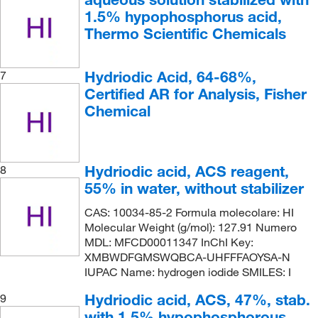
1.5% hypophosphorus acid,
Thermo Scientific Chemicals
Hydriodic Acid, 64-68%,
7
Certified AR for Analysis, Fisher
Chemical
Hydriodic acid, ACS reagent,
8
55% in water, without stabilizer
CAS: 10034-85-2 Formula molecolare: HI
Molecular Weight (g/mol): 127.91 Numero
MDL: MFCD00011347 InChI Key:
XMBWDFGMSWQBCA-UHFFFAOYSA-N
IUPAC Name: hydrogen iodide SMILES: I
Hydriodic acid, ACS, 47%, stab.
9
with 1.5% hypophosphorous