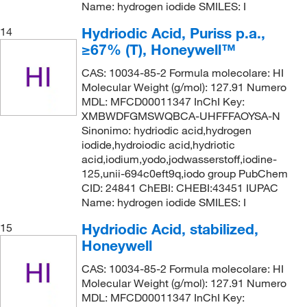
Name: hydrogen iodide SMILES: I
Hydriodic Acid, Puriss p.a.,
14
≥67% (T), Honeywell™
CAS: 10034-85-2 Formula molecolare: HI
Molecular Weight (g/mol): 127.91 Numero
MDL: MFCD00011347 InChI Key:
XMBWDFGMSWQBCA-UHFFFAOYSA-N
Sinonimo: hydriodic acid,hydrogen
iodide,hydroiodic acid,hydriotic
acid,iodium,yodo,jodwasserstoff,iodine-
125,unii-694c0eft9q,iodo group PubChem
CID: 24841 ChEBI: CHEBI:43451 IUPAC
Name: hydrogen iodide SMILES: I
Hydriodic Acid, stabilized,
15
Honeywell
CAS: 10034-85-2 Formula molecolare: HI
Molecular Weight (g/mol): 127.91 Numero
MDL: MFCD00011347 InChI Key: