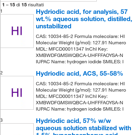
1
–
15
di
15
risultati
Hydriodic acid, for analysis, 57
1
wt.% aqueous solution, distilled,
unstabilized
CAS: 10034-85-2 Formula molecolare: HI
Molecular Weight (g/mol): 127.91 Numero
MDL: MFCD00011347 InChI Key:
XMBWDFGMSWQBCA-UHFFFAOYSA-N
IUPAC Name: hydrogen iodide SMILES: I
Hydriodic acid, ACS, 55-58%
2
CAS: 10034-85-2 Formula molecolare: HI
Molecular Weight (g/mol): 127.91 Numero
MDL: MFCD00011347 InChI Key:
XMBWDFGMSWQBCA-UHFFFAOYSA-N
IUPAC Name: hydrogen iodide SMILES: I
Hydriodic acid, 57% w/w
3
aqueous solution stabilized with