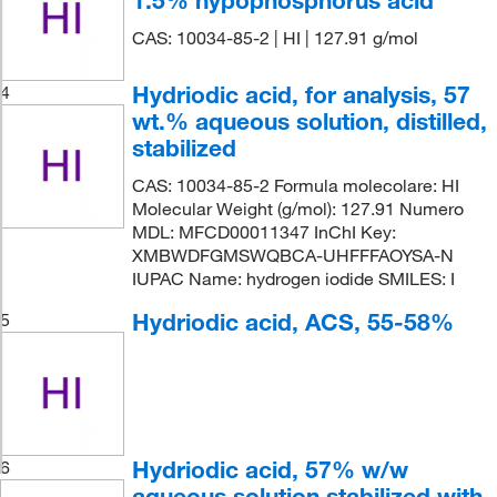
1.5% hypophosphorus acid
CAS: 10034-85-2 | HI | 127.91 g/mol
Hydriodic acid, for analysis, 57
4
wt.% aqueous solution, distilled,
stabilized
CAS: 10034-85-2 Formula molecolare: HI
Molecular Weight (g/mol): 127.91 Numero
MDL: MFCD00011347 InChI Key:
XMBWDFGMSWQBCA-UHFFFAOYSA-N
IUPAC Name: hydrogen iodide SMILES: I
Hydriodic acid, ACS, 55-58%
5
Hydriodic acid, 57% w/w
6
aqueous solution stabilized with