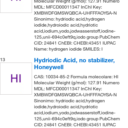
Molecular Weight (g/mol): 127.91 Numero
MDL: MFCD00011347 InChI Key:
XMBWDFGMSWQBCA-UHFFFAOYSA-N
Sinonimo: hydriodic acid,hydrogen
iodide,hydroiodic acid,hydriotic
acid,iodium,yodo,jodwasserstoff,iodine-
125,unii-694c0eft9q,iodo group PubChem
CID: 24841 ChEBI: CHEBI:43451 IUPAC
Name: hydrogen iodide SMILES: I
Hydriodic Acid, no stabilizer,
13
Honeywell
CAS: 10034-85-2 Formula molecolare: HI
Molecular Weight (g/mol): 127.91 Numero
MDL: MFCD00011347 InChI Key:
XMBWDFGMSWQBCA-UHFFFAOYSA-N
Sinonimo: hydriodic acid,hydrogen
iodide,hydroiodic acid,hydriotic
acid,iodium,yodo,jodwasserstoff,iodine-
125,unii-694c0eft9q,iodo group PubChem
CID: 24841 ChEBI: CHEBI:43451 IUPAC