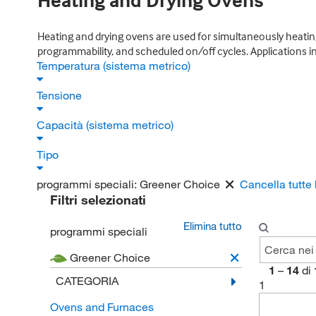
Heating and Drying Ovens
Heating and drying ovens are used for simultaneously heating
programmability, and scheduled on/off cycles. Applications inc
Temperatura (sistema metrico)
Tensione
Capacità (sistema metrico)
Tipo
programmi speciali:
Greener Choice
Cancella tutte 
Filtri selezionati
Elimina tutto
programmi speciali
Greener Choice
1
–
14
di
CATEGORIA
1
Ovens and Furnaces