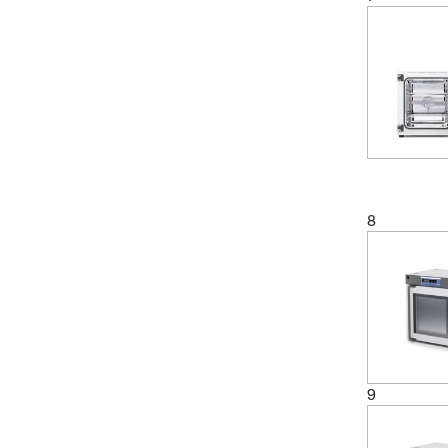
(1)
57 l
(2)
60 L
(1)
62 L
(1)
720 L
(4)
741 L
(1)
743 L
8
9