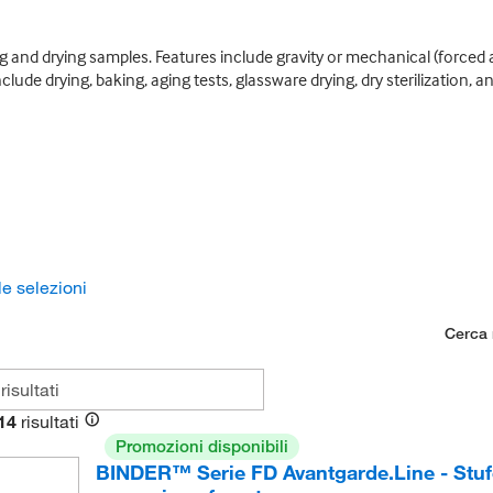
 and drying samples. Features include gravity or mechanical (forced a
lude drying, baking, aging tests, glassware drying, dry sterilization, a
le selezioni
Cerca n
14
risultati
Promozioni disponibili
BINDER™ Serie FD Avantgarde.Line - Stufe