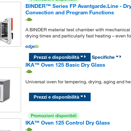
BINDER™ Series FP Avantgarde.Line - Dr
Convection and Program Functions
A BINDER material test chamber with mechanical co
drying times and particularly fast heating – even f
Prezzi e disponibilità
Specifiche
IKA™ Oven 125 Basic Dry Glass
Universal oven for tempering, drying, aging and hea
Prezzi e disponibilità
Promozioni disponibili
IKA™ Oven 125 Control Dry Glass