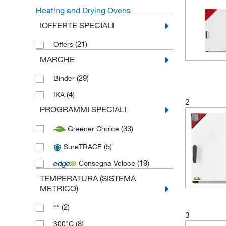
Heating and Drying Ovens
IOFFERTE SPECIALI
(21)
Offers
MARCHE
(29)
Binder
(4)
IKA
2
PROGRAMMI SPECIALI
(33)
Greener Choice
(5)
SureTRACE
(19)
Consegna Veloce
TEMPERATURA (SISTEMA
METRICO)
(2)
°°
3
(8)
300°C