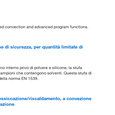
ced convection and advanced program functions.
di sicurezza, per quantità limitate di
o interno privo di polvere e silicone, la stufa
campioni che contengono solventi. Questa stufa di
i della norma EN 1539.
essiccazione/riscaldamento, a convezione
mazione