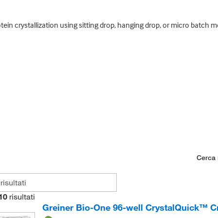
otein crystallization using sitting drop, hanging drop, or micro batch
Cerca n
10
risultati
Greiner Bio-One 96-well CrystalQuick™ Cr