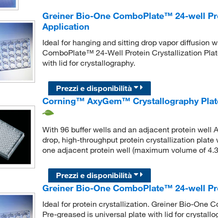
Greiner Bio-One ComboPlate™ 24-well Prot
Application
Ideal for hanging and sitting drop vapor diffusion 
ComboPlate™ 24-Well Protein Crystallization Plate
with lid for crystallography.
Prezzi e disponibilità
Corning™ AxyGem™ Crystallography Plat
With 96 buffer wells and an adjacent protein well 
drop, high-throughput protein crystallization plat
one adjacent protein well (maximum volume of 4.3
Prezzi e disponibilità
Greiner Bio-One ComboPlate™ 24-well Prot
Ideal for protein crystallization. Greiner Bio-One
Pre-greased is universal plate with lid for crystallo