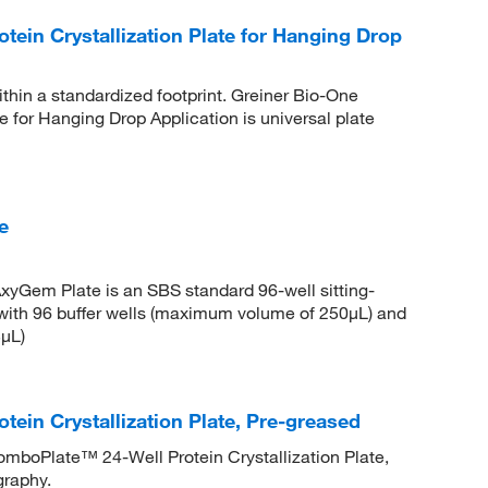
ein Crystallization Plate for Hanging Drop
within a standardized footprint. Greiner Bio-One
 for Hanging Drop Application is universal plate
e
AxyGem Plate is an SBS standard 96-well sitting-
e with 96 buffer wells (maximum volume of 250μL) and
μL)
ein Crystallization Plate, Pre-greased
 ComboPlate™ 24-Well Protein Crystallization Plate,
graphy.