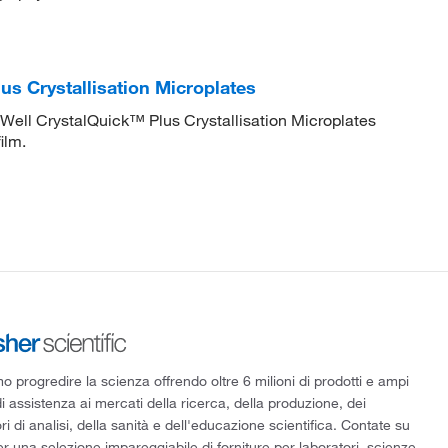
s Crystallisation Microplates
Well CrystalQuick™ Plus Crystallisation Microplates
ilm.
 progredire la scienza offrendo oltre 6 milioni di prodotti e ampi
di assistenza ai mercati della ricerca, della produzione, dei
ri di analisi, della sanità e dell'educazione scientifica. Contate su
er una selezione impareggiabile di forniture per laboratori, scienze