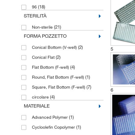
(18)
96
STERILITÀ
(21)
Non-sterile
FORMA POZZETTO
(2)
Conical Bottom (V-well)
5
(2)
Conical Flat
(4)
Flat Bottom (F-well)
(1)
Round, Flat Bottom (F-well)
(7)
Square, Flat Bottom (F-well)
6
(4)
circolare
MATERIALE
(1)
Advanced Polymer
(1)
Cycloolefin Copolymer