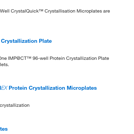
Well CrystalQuick™ Crystallisation Microplates are
rystallization Plate
o-One IMP@CT™ 96-well Protein Crystallization Plate
lets.
l
EX
Protein Crystallization Microplates
crystallization
tes