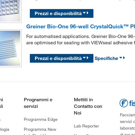
Prezzi e disponibilità
Greiner Bio-One 96-well CrystalQuick™ Plu
For automatised applications. Greiner Bio-One 96-
are optimised for sealing with VIEWseal adhesive f
Prezzi e disponibilità
Specifiche
ni
Programmi e
Mettiti in
li
servizi
Contatto con
Noi
Facciamo
a
Programma Edge
servizi 
Lab Reporter
laborato
logia
Programma New
di noi p