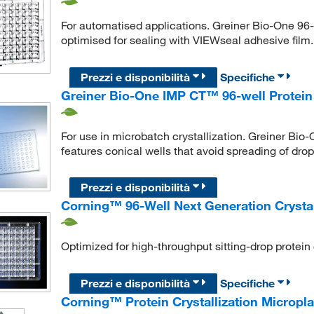
For automatised applications. Greiner Bio-One 96-
optimised for sealing with VIEWseal adhesive film.
Prezzi e disponibilità
Specifiche
Greiner Bio-One IMP CT™ 96-well Protein C
For use in microbatch crystallization. Greiner Bi
features conical wells that avoid spreading of drop
Prezzi e disponibilità
Corning™ 96-Well Next Generation Crysta
Optimized for high-throughput sitting-drop protein 
Prezzi e disponibilità
Specifiche
Corning™ Protein Crystallization Micropla