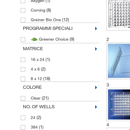
(1)
Axygen
(8)
Corning
(12)
Greiner Bio One
PROGRAMMI SPECIALI
2
(9)
Greener Choice
MATRICE
(1)
16 x 24
(2)
4 x 6
(18)
8 x 12
3
COLORE
(21)
Clear
NO. OF WELLS
(2)
24
4
(1)
384