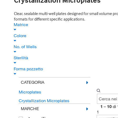
Crystallization Microplates
Clear, sealable multi-well plates designed for small volume pr
formats for different specific applications.
Matrice
Colore
No. of Wells
Sterilità
Forma pozzetto
CATEGORIA
Microplates
Crystallization Microplates
1
–
10
di
MARCHE
1