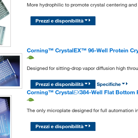
More hydrophilic to promote crystal centering and
Prezzi e disponibilità
Corning™ CrystalEX™ 96-Well Protein Crys
Designed for sitting-drop vapor diffusion high throu
Prezzi e disponibilità
Specifiche
Corning™ Crystal
EX
384-Well Flat Bottom P
The only microplate designed for full automation i
Prezzi e disponibilità