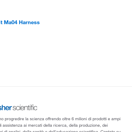
it Ma04 Harness
 progredire la scienza offrendo oltre 6 milioni di prodotti e ampi
di assistenza ai mercati della ricerca, della produzione, dei
ri di analisi, della sanità e dell'educazione scientifica. Contate su