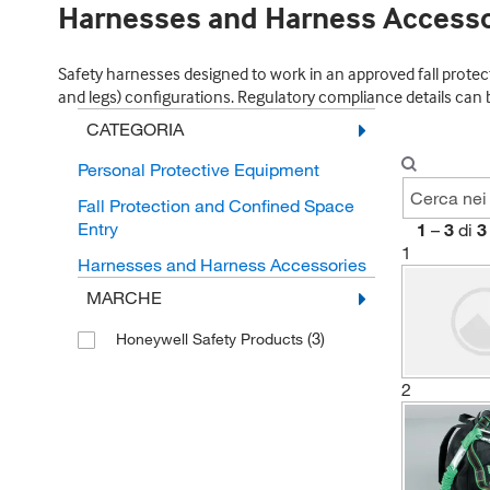
Harnesses and Harness Accesso
Safety harnesses designed to work in an approved fall protecti
and legs) configurations. Regulatory compliance details can be
CATEGORIA
Personal Protective Equipment
Fall Protection and Confined Space
Entry
1
–
3
di
3
1
Harnesses and Harness Accessories
MARCHE
(3)
Honeywell Safety Products
2