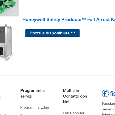
Honeywell Safety Products™ Fall Arrest K
Prezzi e disponibilità
ni
Programmi e
Mettiti in
li
servizi
Contatto con
Noi
Facciamo
a
Programma Edge
servizi 
Lab Reporter
laborato