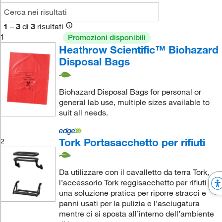
1
–
3
di
3
risultati
1
Promozioni disponibili
Heathrow Scientific™ Biohazard
Disposal Bags
Biohazard Disposal Bags for personal or
general lab use, multiple sizes available to
suit all needs.
Tork Portasacchetto per rifiuti
2
Da utilizzare con il cavalletto da terra Tork,
l’accessorio Tork reggisacchetto per rifiuti è
una soluzione pratica per riporre stracci e
panni usati per la pulizia e l’asciugatura
mentre ci si sposta all’interno dell’ambiente