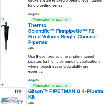
stroke ensure relaxed pipetting, even during
long pipetting series.
11
Promozioni disponibili
Thermo
Scientific™ Finnpipette™ F2
Fixed Volume Single-Channel
Pipettes
Use these fixed volume single-channel
pipettes for highly demanding applications
where robustness and durability are
essential.
12
Promozioni disponibili
Gilson™ PIPETMAN G 4-Pipette
Kit