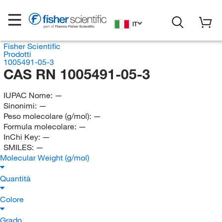
IT
Fisher Scientific
Prodotti
1005491-05-3
CAS RN 1005491-05-3
IUPAC Nome:
—
Sinonimi:
—
Peso molecolare (g/mol):
—
Formula molecolare:
—
InChi Key:
—
SMILES:
—
Molecular Weight (g/mol)
Quantità
Colore
Grado