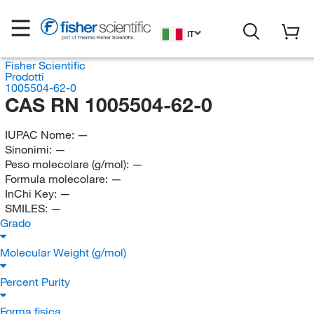
IT
Fisher Scientific
Prodotti
1005504-62-0
CAS RN 1005504-62-0
IUPAC Nome:
—
Sinonimi:
—
Peso molecolare (g/mol):
—
Formula molecolare:
—
InChi Key:
—
SMILES:
—
Grado
Molecular Weight (g/mol)
Percent Purity
Forma fisica