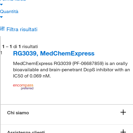
Quantità
Filtra risultati
1
–
1
di
1
risultati
RG3039, MedChemExpress
1
MedChemExpress RG3039 (PF-06687859) is an orally
bioavailable and brain-penetrant DcpS inhibitor with an
IC50 of 0.069 nM.
Chi siamo
Assistenza clienti