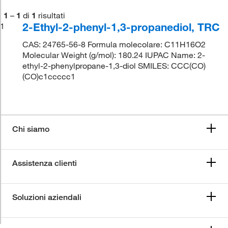
1
–
1
di
1
risultati
2-Ethyl-2-phenyl-1,3-propanediol, TRC
1
CAS: 24765-56-8 Formula molecolare: C11H16O2
Molecular Weight (g/mol): 180.24 IUPAC Name: 2-
ethyl-2-phenylpropane-1,3-diol SMILES: CCC(CO)
(CO)c1ccccc1
Chi siamo
Assistenza clienti
Soluzioni aziendali