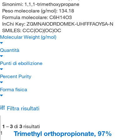
Sinonimi:
1,1,1-trimethoxypropane
Peso molecolare (g/mol):
134.18
Formula molecolare:
C6H14O3
InChi Key:
ZGMNAIODRDOMEK-UHFFFAOYSA-N
SMILES:
CCC(OC)(OC)OC
Molecular Weight (g/mol)
Quantità
Punti di ebollizione
Percent Purity
Forma fisica
Filtra risultati
1
–
3
di
3
risultati
Trimethyl orthopropionate, 97%
1