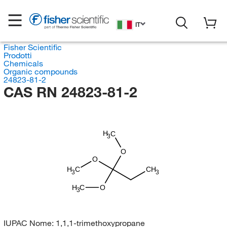
IT
Fisher Scientific
Prodotti
Chemicals
Organic compounds
24823-81-2
CAS RN 24823-81-2
H
C
3
O
O
H
C
CH
3
3
H
C
O
3
IUPAC Nome:
1,1,1-trimethoxypropane