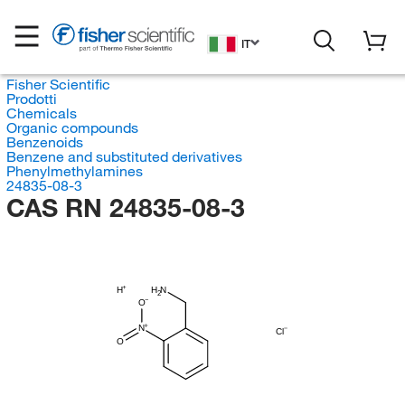
IT
Fisher Scientific
Prodotti
Chemicals
Organic compounds
Benzenoids
Benzene and substituted derivatives
Phenylmethylamines
24835-08-3
CAS RN 24835-08-3
H
H
N
2
O
N
Cl
O