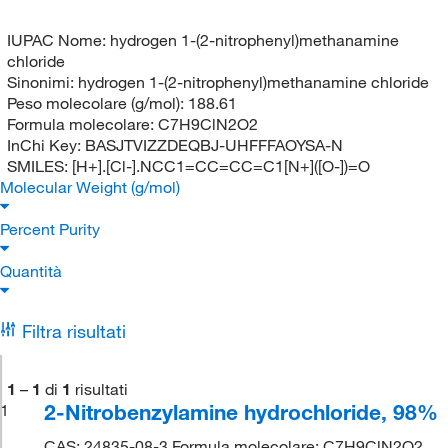
IUPAC Nome:
hydrogen 1-(2-nitrophenyl)methanamine
chloride
Sinonimi:
hydrogen 1-(2-nitrophenyl)methanamine chloride
Peso molecolare (g/mol):
188.61
Formula molecolare:
C7H9ClN2O2
InChi Key:
BASJTVIZZDEQBJ-UHFFFAOYSA-N
SMILES:
[H+].[Cl-].NCC1=CC=CC=C1[N+]([O-])=O
Molecular Weight (g/mol)
Percent Purity
Quantità
Filtra risultati
1
–
1
di
1
risultati
2-Nitrobenzylamine hydrochloride, 98%
1
CAS: 24835-08-3 Formula molecolare: C7H9ClN2O2