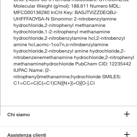
Molecular Weight (g/mol): 188.611 Numero MDL:
MFCD00136280 InChI Key: BASJTVIZZDEQBJ-
UHFFFAOYSA-N Sinonimo: 2-nitrobenzylamine
hydrochloride,2-nitrophenyl methanamine
hydrochloride,1-2-nitrophenyl methanamine
hydrochloride,2-nitrobenzylamine hcl,2-nitrobenzyl
amine hcl,acmc-1co7n,o-nitrobenzylamine
hydrochloride,2-nitrobenzyl amine hydrochloride,2-
nitrobenzenemethanamine hydrochloride,2-nitrophenyl
methanaminehydrochloride PubChem CID: 12235442
IUPAC Name: (2-
nitrophenyl)methanamine;hydrochloride SMILES:
C1=CC=C(C(=C1)CN)[N+](=O)[O-].Cl
Chi siamo
Assistenza clienti