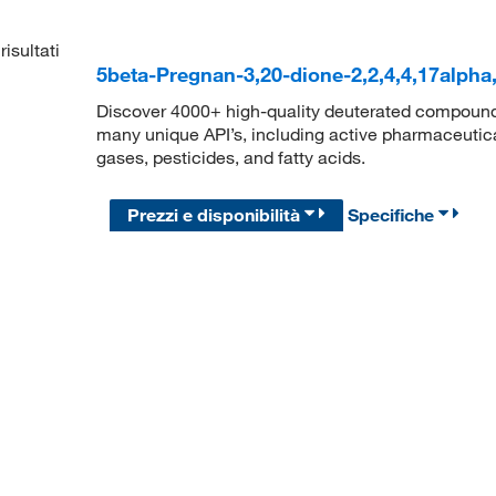
risultati
5beta-Pregnan-3,20-dione-2,2,4,4,17alpha
Discover 4000+ high-quality deuterated compounds,
many unique API’s, including active pharmaceutical
gases, pesticides, and fatty acids.
Prezzi e disponibilità
Specifiche