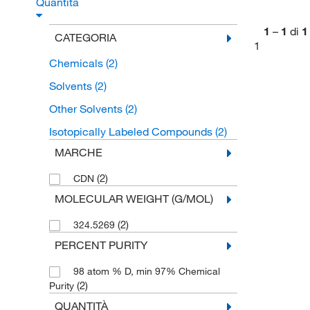
Quantità
1
–
1
di
1
CATEGORIA
1
Chemicals
(2)
Solvents
(2)
Other Solvents
(2)
Isotopically Labeled Compounds
(2)
MARCHE
(2)
CDN
MOLECULAR WEIGHT (G/MOL)
(2)
324.5269
PERCENT PURITY
98 atom % D, min 97% Chemical
(2)
Purity
QUANTITÀ