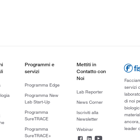
ni
Programmi e
Mettiti in
li
servizi
Contatto con
Noi
Facciamo
a
Programma Edge
servizi 
Lab Reporter
laborato
logia
Programma New
di noi p
Lab Start-Up
News Corner
biologic
Programma
Iscriviti alla
material
i
SureTRACE
Newsletter
ancora,
he
leader d
Programma
Webinar
SureTRACE+