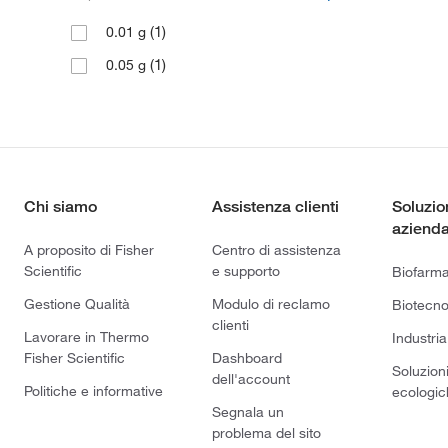
(1)
0.01 g
(1)
0.05 g
Chi siamo
Assistenza clienti
Soluzio
azienda
A proposito di Fisher
Centro di assistenza
Scientific
e supporto
Biofarm
Gestione Qualità
Modulo di reclamo
Biotecno
clienti
Lavorare in Thermo
Industria
Fisher Scientific
Dashboard
Soluzion
dell'account
Politiche e informative
ecologic
Segnala un
problema del sito