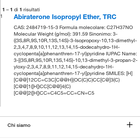
1
–
1
di
1
risultati
Abiraterone Isopropyl Ether, TRC
1
CAS: 2484719-15-3 Formula molecolare: C27H37NO
Molecular Weight (g/mol): 391.59 Sinonimo: 3-
((3S,8R,9S,10R,13S,14S)-3-Isopropoxy-10,13-dimethyl-
2,3,4,7,8,9,10,11,12,13,14,15-dodecahydro-1H-
cyclopenta[a]phenanthren-17-yl)pyridine IUPAC Name:
3-[(3S,8R,9S,10R,13S,14S)-10,13-dimethyl-3-propan-2-
yloxy-2,3,4,7,8,9,11,12,14,15-decahydro-1H-
cyclopenta[a]phenanthren-17-yl]pyridine SMILES: [H]
[C@@]12CC=C3C[C@@H](OC(C)C)CC[C@]3(C)
[C@@]1([H])CC[C@@]4(C)
[C@@]2([H])CC=C4C5=CC=CN=C5
Chi siamo