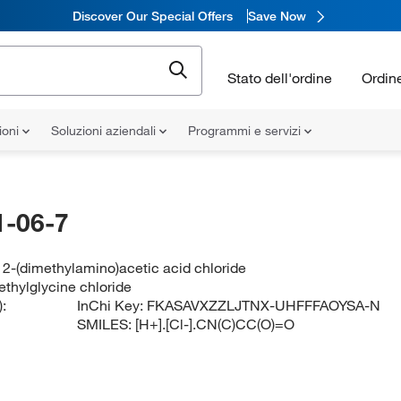
Discover Our Special Offers
Save Now
Stato dell'ordine
Ordin
ioni
Soluzioni aziendali
Programmi e servizi
-06-7
2-(dimethylamino)acetic acid chloride
thylglycine chloride
:
InChi Key:
FKASAVXZZLJTNX-UHFFFAOYSA-N
SMILES:
[H+].[Cl-].CN(C)CC(O)=O