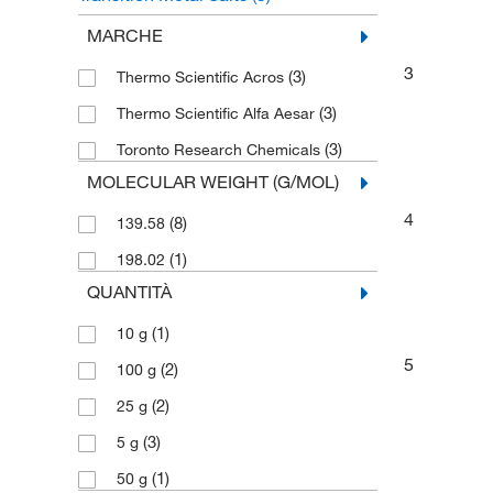
Bromobenzenes
(3)
MARCHE
3
(3)
Thermo Scientific Acros
(3)
Thermo Scientific Alfa Aesar
(3)
Toronto Research Chemicals
MOLECULAR WEIGHT (G/MOL)
4
(8)
139.58
(1)
198.02
QUANTITÀ
(1)
10 g
5
(2)
100 g
(2)
25 g
(3)
5 g
(1)
50 g