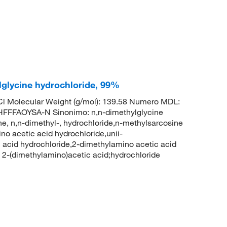
lglycine hydrochloride, 99%
Cl Molecular Weight (g/mol): 139.58 Numero MDL:
FFAOYSA-N Sinonimo: n,n-dimethylglycine
ne, n,n-dimethyl-, hydrochloride,n-methylsarcosine
no acetic acid hydrochloride,unii-
acid hydrochloride,2-dimethylamino acetic acid
-(dimethylamino)acetic acid;hydrochloride