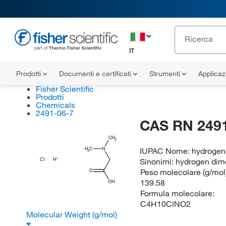
IT
Prodotti
Documenti e certificati
Strumenti
Applicaz
Fisher Scientific
Prodotti
Chemicals
2491-06-7
CAS RN 2491
CH
3
IUPAC Nome:
hydrogen 
H
C
N
3
Sinonimi:
hydrogen dime
Cl
H
Peso molecolare (g/mol)
O
139.58
OH
Formula molecolare:
C4H10ClNO2
Molecular Weight (g/mol)