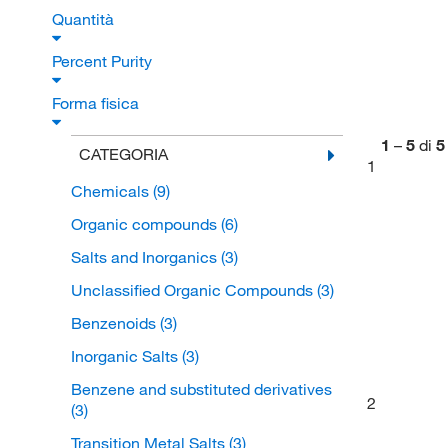
Quantità
Percent Purity
Forma fisica
1
–
5
di
5
CATEGORIA
1
Chemicals
(9)
Organic compounds
(6)
Salts and Inorganics
(3)
Unclassified Organic Compounds
(3)
Benzenoids
(3)
Inorganic Salts
(3)
Benzene and substituted derivatives
2
(3)
Transition Metal Salts
(3)