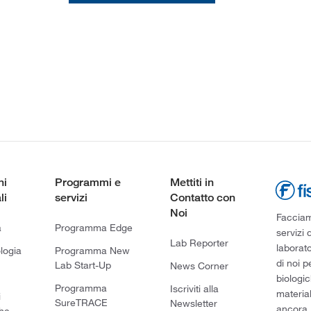
ni
Programmi e
Mettiti in
li
servizi
Contatto con
Noi
Facciamo
a
Programma Edge
servizi 
Lab Reporter
laborato
logia
Programma New
di noi p
Lab Start-Up
News Corner
biologic
Programma
Iscriviti alla
material
i
SureTRACE
Newsletter
ancora,