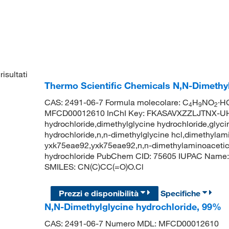
risultati
Thermo Scientific Chemicals N,N-Dimethy
CAS: 2491-06-7 Formula molecolare: C
H
NO
·H
4
9
2
MFCD00012610 InChI Key: FKASAVXZZLJTNX-UHF
hydrochloride,dimethylglycine hydrochloride,glyci
hydrochloride,n,n-dimethylglycine hcl,dimethylami
yxk75eae92,yxk75eae92,n,n-dimethylaminoacetic 
hydrochloride PubChem CID: 75605 IUPAC Name: 2
SMILES: CN(C)CC(=O)O.Cl
Prezzi e disponibilità
Specifiche
N,N-Dimethylglycine hydrochloride, 99%
CAS: 2491-06-7 Numero MDL: MFCD00012610