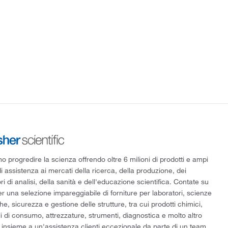
 progredire la scienza offrendo oltre 6 milioni di prodotti e ampi
di assistenza ai mercati della ricerca, della produzione, dei
ri di analisi, della sanità e dell'educazione scientifica. Contate su
er una selezione impareggiabile di forniture per laboratori, scienze
he, sicurezza e gestione delle strutture, tra cui prodotti chimici,
i di consumo, attrezzature, strumenti, diagnostica e molto altro
 insieme a un'assistenza clienti eccezionale da parte di un team