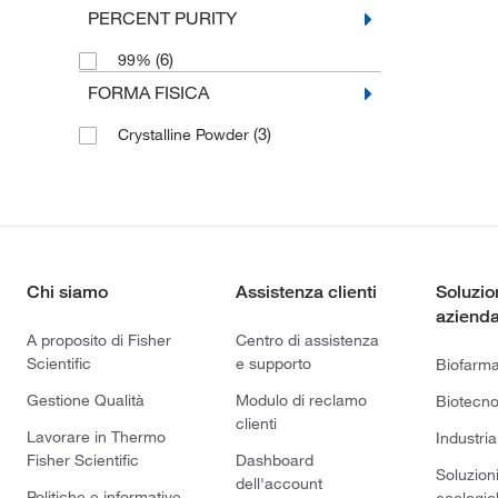
PERCENT PURITY
(6)
99%
FORMA FISICA
(3)
Crystalline Powder
Chi siamo
Assistenza clienti
Soluzio
azienda
A proposito di Fisher
Centro di assistenza
Scientific
e supporto
Biofarm
Gestione Qualità
Modulo di reclamo
Biotecno
clienti
Lavorare in Thermo
Industria
Fisher Scientific
Dashboard
Soluzion
dell'account
Politiche e informative