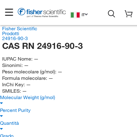
IT
Fisher Scientific
Prodotti
24916-90-3
CAS RN 24916-90-3
IUPAC Nome:
—
Sinonimi:
—
Peso molecolare (g/mol):
—
Formula molecolare:
—
InChi Key:
—
SMILES:
—
Molecular Weight (g/mol)
Percent Purity
Quantità
Grado