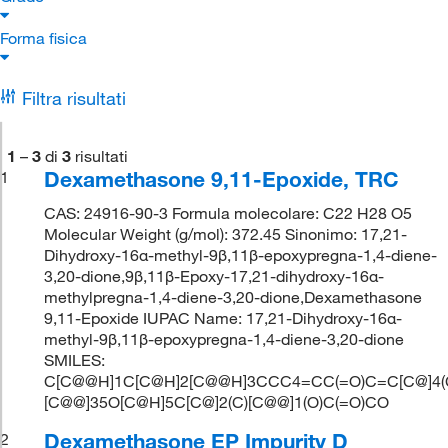
Forma fisica
Filtra risultati
1
–
3
di
3
risultati
Dexamethasone 9,11-Epoxide, TRC
1
CAS: 24916-90-3 Formula molecolare: C22 H28 O5
Molecular Weight (g/mol): 372.45 Sinonimo: 17,21-
Dihydroxy-16α-methyl-9β,11β-epoxypregna-1,4-diene-
3,20-dione,9β,11β-Epoxy-17,21-dihydroxy-16α-
methylpregna-1,4-diene-3,20-dione,Dexamethasone
9,11-Epoxide IUPAC Name: 17,21-Dihydroxy-16α-
methyl-9β,11β-epoxypregna-1,4-diene-3,20-dione
SMILES:
C[C@@H]1C[C@H]2[C@@H]3CCC4=CC(=O)C=C[C@]4(
[C@@]35O[C@H]5C[C@]2(C)[C@@]1(O)C(=O)CO
Dexamethasone EP Impurity D
2