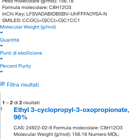
Peso molecolare (g/mol):
156.18
Formula molecolare:
C8H12O3
InChi Key:
LFSVADABIDBSBV-UHFFFAOYSA-N
SMILES:
CCOC(=O)CC(=O)C1CC1
Molecular Weight (g/mol)
Quantità
Punti di ebollizione
Percent Purity
Filtra risultati
1
–
2
di
2
risultati
Ethyl 3-cyclopropyl-3-oxopropionate,
1
96%
CAS: 24922-02-9 Formula molecolare: C8H12O3
Molecular Weight (g/mol): 156.18 Numero MDL: