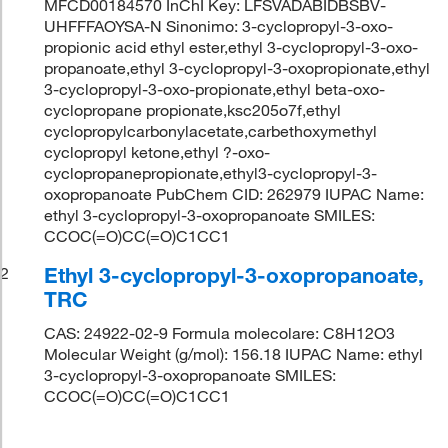
MFCD00184570 InChI Key: LFSVADABIDBSBV-
UHFFFAOYSA-N Sinonimo: 3-cyclopropyl-3-oxo-
propionic acid ethyl ester,ethyl 3-cyclopropyl-3-oxo-
propanoate,ethyl 3-cyclopropyl-3-oxopropionate,ethyl
3-cyclopropyl-3-oxo-propionate,ethyl beta-oxo-
cyclopropane propionate,ksc205o7f,ethyl
cyclopropylcarbonylacetate,carbethoxymethyl
cyclopropyl ketone,ethyl ?-oxo-
cyclopropanepropionate,ethyl3-cyclopropyl-3-
oxopropanoate PubChem CID: 262979 IUPAC Name:
ethyl 3-cyclopropyl-3-oxopropanoate SMILES:
CCOC(=O)CC(=O)C1CC1
Ethyl 3-cyclopropyl-3-oxopropanoate,
2
TRC
CAS: 24922-02-9 Formula molecolare: C8H12O3
Molecular Weight (g/mol): 156.18 IUPAC Name: ethyl
3-cyclopropyl-3-oxopropanoate SMILES:
CCOC(=O)CC(=O)C1CC1