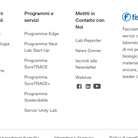
ni
Programmi e
Mettiti in
li
servizi
Contatto con
Noi
Facciamo
a
Programma Edge
servizi 
Lab Reporter
laborato
logia
Programma New
di noi p
Lab Start-Up
News Corner
biologic
Programma
Iscriviti alla
material
i
SureTRACE
Newsletter
ancora,
he
leader d
Programma
Webinar
SureTRACE+
Programma
Sostenibilità
Servizi Unity Lab
i e condizioni di vendita
Informativa sulla privacy
Politica di cancel