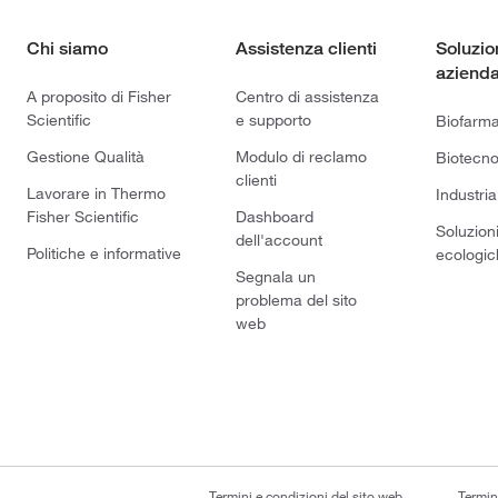
Chi siamo
Assistenza clienti
Soluzio
azienda
A proposito di Fisher
Centro di assistenza
Scientific
e supporto
Biofarm
Gestione Qualità
Modulo di reclamo
Biotecno
clienti
Lavorare in Thermo
Industria
Fisher Scientific
Dashboard
Soluzion
dell'account
Politiche e informative
ecologic
Segnala un
problema del sito
web
Termini e condizioni del sito web
Termin