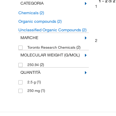
1
–
2
di
2
CATEGORIA
1
Chemicals
(2)
Organic compounds
(2)
Unclassified Organic Compounds
(2)
MARCHE
2
(2)
Toronto Research Chemicals
MOLECULAR WEIGHT (G/MOL)
(2)
250.94
QUANTITÀ
(1)
2.5 g
(1)
250 mg