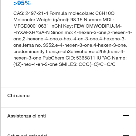
>95%
CAS: 2497-21-4 Formula molecolare: C6H10O
Molecular Weight (g/mol): 98.15 Numero MDL:
MFCD00010631 InChI Key: FEWIGMWODIRUJM-
HYXAFXHYSA-N Sinonimo: 4-hexen-3-one,2-hexen-4-
one,2-hexene-4-one,e-hex-4-en-3-one,4-hexene-3-
one,fema no. 3352,e-4-hexen-3-one,4-hexen-3-one,
predominantly trans,e-ch3ch=chc =o c2h5,trans-4-
hexen-3-one PubChem CID: 5365811 IUPAC Name:
(4Z)-hex-4-en-3-one SMILES: CCC(=O)\C=C/C
Chi siamo
Assistenza clienti