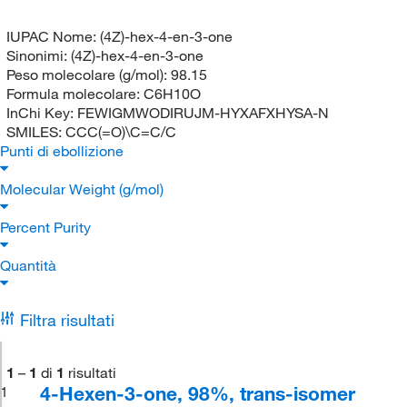
IUPAC Nome:
(4Z)-hex-4-en-3-one
Sinonimi:
(4Z)-hex-4-en-3-one
Peso molecolare (g/mol):
98.15
Formula molecolare:
C6H10O
InChi Key:
FEWIGMWODIRUJM-HYXAFXHYSA-N
SMILES:
CCC(=O)\C=C/C
Punti di ebollizione
Molecular Weight (g/mol)
Percent Purity
Quantità
Filtra risultati
1
–
1
di
1
risultati
4-Hexen-3-one, 98%, trans-isomer
1