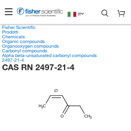
IT
Fisher Scientific
Prodotti
Chemicals
Organic compounds
Organooxygen compounds
Carbonyl compounds
Alpha beta-unsaturated carbonyl compounds
2497-21-4
CAS RN 2497-21-4
(Z)
H
C
3
O
CH
3