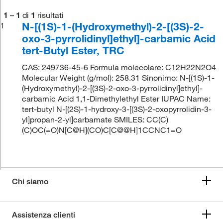
1
–
1
di
1
risultati
N-[(1S)-1-(Hydroxymethyl)-2-[(3S)-2-
1
oxo-3-pyrrolidinyl]ethyl]-carbamic Acid
tert-Butyl Ester, TRC
CAS: 249736-45-6 Formula molecolare: C12H22N2O4
Molecular Weight (g/mol): 258.31 Sinonimo: N-[(1S)-1-
(Hydroxymethyl)-2-[(3S)-2-oxo-3-pyrrolidinyl]ethyl]-
carbamic Acid 1,1-Dimethylethyl Ester IUPAC Name:
tert-butyl N-[(2S)-1-hydroxy-3-[(3S)-2-oxopyrrolidin-3-
yl]propan-2-yl]carbamate SMILES: CC(C)
(C)OC(=O)N[C@H](CO)C[C@@H]1CCNC1=O
Chi siamo
Assistenza clienti