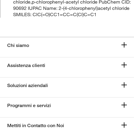
chloride,p-chlorophenyl-acetyl chloride PubChem CID:
90692 IUPAC Name: 2-(4-chlorophenyl)acetyl chloride
SMILES: ClC(=O)CC1=CC=C(Cl)C=C1
Chi siamo
Assistenza clienti
Soluzioni aziendali
Programmi e servizi
Mettiti in Contatto con Noi