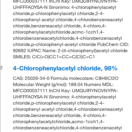
MFCD00037111 InChI Key: UMQUIRYNOVNYPA-
UHFFFAOYSA-N Sinonimo: 4-chlorophenylacetyl
chloride,p-chlorophenylacetyl chloride,2-4-
chlorophenyl acetyl chloride,4-chlorobenzeneacetyl
chloride,benzeneacetyl chloride, 4-chloro,4-
chlorophenylacetylchloride,acmc-1cch1,4-
chlorobenzeneacetylchloride,4-chlorobenzenacetyl
chloride,p-chlorophenyl-acetyl chloride PubChem CID:
90692 IUPAC Name: 2-(4-chlorophenyl)acetyl chloride
SMILES: ClC(=O)CC1=CC=C(Cl)C=C1
4-Chlorophenylacetyl chloride, 98%
2
CAS: 25026-34-0 Formula molecolare: C8H6Cl2O
Molecular Weight (g/mol): 189.04 Numero MDL:
MFCD00037111 InChI Key: UMQUIRYNOVNYPA-
UHFFFAOYSA-N Sinonimo: 4-chlorophenylacetyl
chloride,p-chlorophenylacetyl chloride,2-4-
chlorophenyl acetyl chloride,4-chlorobenzeneacetyl
chloride,benzeneacetyl chloride, 4-chloro,4-
chlorophenylacetylchloride,acmc-1cch1,4-
chlorobenzeneacetylchloride,4-chlorobenzenacetyl