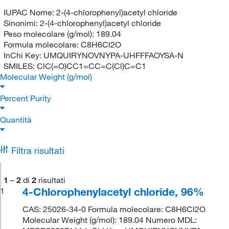
IUPAC Nome:
2-(4-chlorophenyl)acetyl chloride
Sinonimi:
2-(4-chlorophenyl)acetyl chloride
Peso molecolare (g/mol):
189.04
Formula molecolare:
C8H6Cl2O
InChi Key:
UMQUIRYNOVNYPA-UHFFFAOYSA-N
SMILES:
ClC(=O)CC1=CC=C(Cl)C=C1
Molecular Weight (g/mol)
Percent Purity
Quantità
Filtra risultati
1
–
2
di
2
risultati
4-Chlorophenylacetyl chloride, 96%
1
CAS: 25026-34-0 Formula molecolare: C8H6Cl2O
Molecular Weight (g/mol): 189.04 Numero MDL: