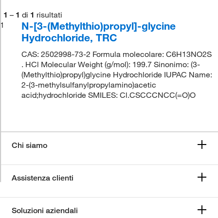
1
–
1
di
1
risultati
N-[3-(Methylthio)propyl]-glycine
1
Hydrochloride, TRC
CAS: 2502998-73-2 Formula molecolare: C6H13NO2S
. HCl Molecular Weight (g/mol): 199.7 Sinonimo: (3-
(Methylthio)propyl)glycine Hydrochloride IUPAC Name:
2-(3-methylsulfanylpropylamino)acetic
acid;hydrochloride SMILES: Cl.CSCCCNCC(=O)O
Chi siamo
Assistenza clienti
Soluzioni aziendali