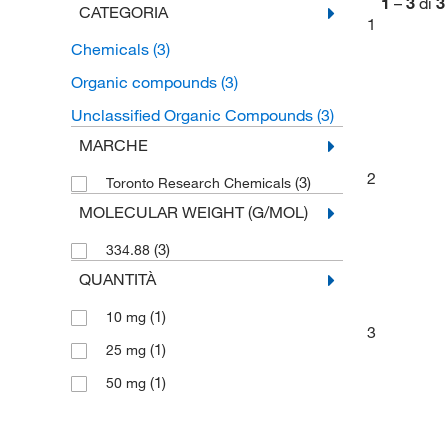
1
–
3
di
3
CATEGORIA
1
Chemicals
(3)
Organic compounds
(3)
Unclassified Organic Compounds
(3)
MARCHE
2
(3)
Toronto Research Chemicals
MOLECULAR WEIGHT (G/MOL)
(3)
334.88
QUANTITÀ
(1)
10 mg
3
(1)
25 mg
(1)
50 mg