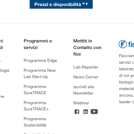
Prezzi e disponibilità
ni
Programmi e
Mettiti in
li
servizi
Contatto con
Noi
Facciamo
a
Programma Edge
servizi 
Lab Reporter
laborato
logia
Programma New
di noi p
Lab Start-Up
News Corner
biologic
Programma
Iscriviti alla
material
i
SureTRACE
Newsletter
ancora,
he
leader d
Programma
Webinar
SureTRACE+
Programma
Sostenibilità