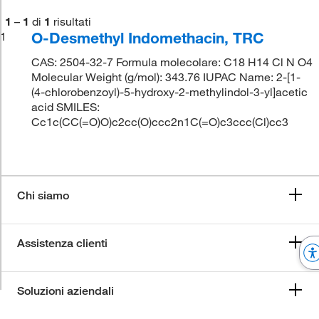
1
–
1
di
1
risultati
O-Desmethyl Indomethacin, TRC
1
CAS: 2504-32-7 Formula molecolare: C18 H14 Cl N O4
Molecular Weight (g/mol): 343.76 IUPAC Name: 2-[1-
(4-chlorobenzoyl)-5-hydroxy-2-methylindol-3-yl]acetic
acid SMILES:
Cc1c(CC(=O)O)c2cc(O)ccc2n1C(=O)c3ccc(Cl)cc3
Chi siamo
Assistenza clienti
Soluzioni aziendali