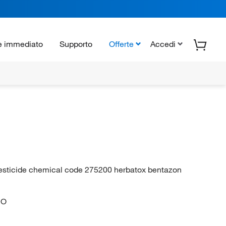
e immediato
Supporto
Offerte
Accedi
esticide chemical code 275200 herbatox bentazon
=O