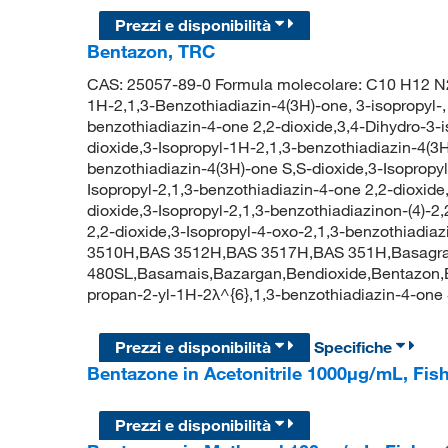
Prezzi e disponibilità
Bentazon, TRC
CAS: 25057-89-0 Formula molecolare: C10 H12 N2
1H-2,1,3-Benzothiadiazin-4(3H)-one, 3-isopropyl-, 
benzothiadiazin-4-one 2,2-dioxide,3,4-Dihydro-3-
dioxide,3-Isopropyl-1H-2,1,3-benzothiadiazin-4(3H
benzothiadiazin-4(3H)-one S,S-dioxide,3-Isopropy
Isopropyl-2,1,3-benzothiadiazin-4-one 2,2-dioxide
dioxide,3-Isopropyl-2,1,3-benzothiadiazinon-(4)-2
2,2-dioxide,3-Isopropyl-4-oxo-2,1,3-benzothiadi
3510H,BAS 3512H,BAS 3517H,BAS 351H,Basagra
480SL,Basamais,Bazargan,Bendioxide,Bentazon,B
propan-2-yl-1H-2λ^{6},1,3-benzothiadiazin-4-
Prezzi e disponibilità
Specifiche
Bentazone in Acetonitrile 1000μg/mL, Fi
Prezzi e disponibilità