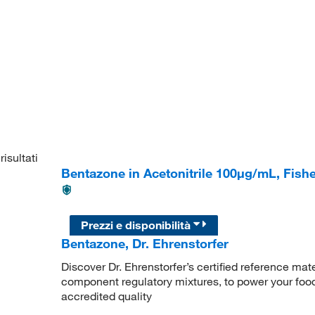
risultati
Bentazone in Acetonitrile 100μg/mL, Fis
Prezzi e disponibilità
Bentazone, Dr. Ehrenstorfer
Discover Dr. Ehrenstorfer’s certified reference mate
component regulatory mixtures, to power your food
accredited quality