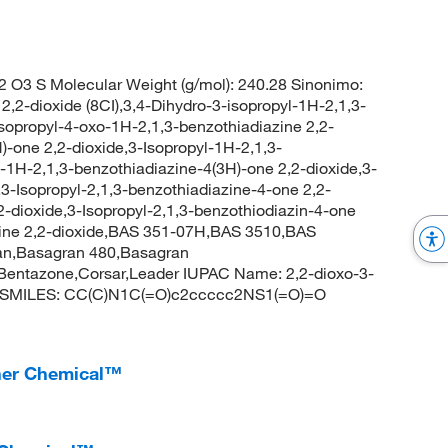
 O3 S Molecular Weight (g/mol): 240.28 Sinonimo:
2,2-dioxide (8CI),3,4-Dihydro-3-isopropyl-1H-2,1,3-
isopropyl-4-oxo-1H-2,1,3-benzothiadiazine 2,2-
)-one 2,2-dioxide,3-Isopropyl-1H-2,1,3-
l-1H-2,1,3-benzothiadiazine-4(3H)-one 2,2-dioxide,3-
,3-Isopropyl-2,1,3-benzothiadiazine-4-one 2,2-
,2-dioxide,3-Isopropyl-2,1,3-benzothiodiazin-4-one
azine 2,2-dioxide,BAS 351-07H,BAS 3510,BAS
n,Basagran 480,Basagran
entazone,Corsar,Leader IUPAC Name: 2,2-dioxo-3-
one SMILES: CC(C)N1C(=O)c2ccccc2NS1(=O)=O
sher Chemical™