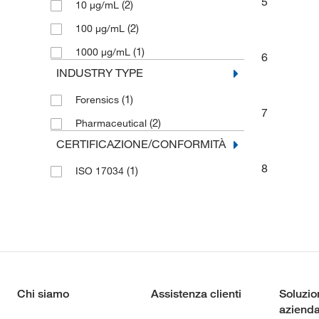
5
(2)
10 μg/mL
(2)
100 μg/mL
(1)
1000 μg/mL
6
INDUSTRY TYPE
(1)
Forensics
7
(2)
Pharmaceutical
CERTIFICAZIONE/CONFORMITÀ
8
(1)
ISO 17034
Chi siamo
Assistenza clienti
Soluzio
azienda