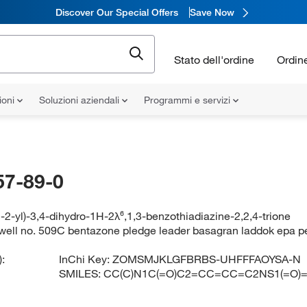
Discover Our Special Offers
Save Now
Stato dell'ordine
Ordin
ioni
Soluzioni aziendali
Programmi e servizi
57-89-0
-2-yl)-3,4-dihydro-1H-2λ⁶,1,3-benzothiadiazine-2,2,4-trione
well no. 509C bentazone pledge leader basagran laddok epa p
:
InChi Key:
ZOMSMJKLGFBRBS-UHFFFAOYSA-N
SMILES:
CC(C)N1C(=O)C2=CC=CC=C2NS1(=O)