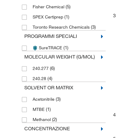
(5)
Fisher Chemical
3
(1)
SPEX Certiprep
(3)
Toronto Research Chemicals
PROGRAMMI SPECIALI
(1)
SureTRACE
MOLECULAR WEIGHT (G/MOL)
(6)
240.277
(4)
240.28
SOLVENT OR MATRIX
(3)
Acetonitrile
(1)
MTBE
4
(2)
Methanol
CONCENTRAZIONE