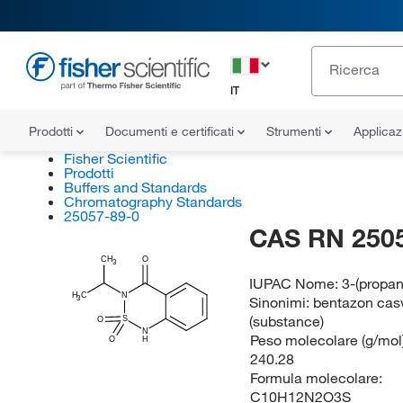
IT
Prodotti
Documenti e certificati
Strumenti
Applicaz
Fisher Scientific
Prodotti
Buffers and Standards
Chromatography Standards
25057-89-0
CAS RN 250
CH
O
3
IUPAC Nome:
3-(propan
H
C
N
Sinonimi:
bentazon cas
3
(substance)
S
O
N
Peso molecolare (g/mol)
O
H
240.28
Formula molecolare:
C10H12N2O3S