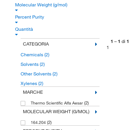
Molecular Weight (g/mol)
Percent Purity
Quantità
1
–
1
di
1
CATEGORIA
1
Chemicals
(2)
Solvents
(2)
Other Solvents
(2)
Xylenes
(2)
MARCHE
(2)
Thermo Scientific Alfa Aesar
MOLECULAR WEIGHT (G/MOL)
(2)
164.204