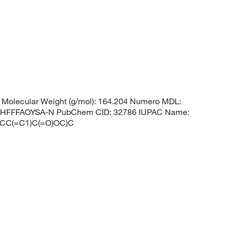
Molecular Weight (g/mol): 164.204 Numero MDL:
HFFFAOYSA-N PubChem CID: 32786 IUPAC Name:
(=CC(=C1)C(=O)OC)C