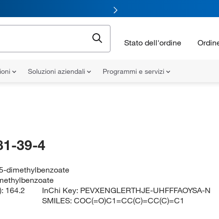
Stato dell'ordine
Ordin
ioni
Soluzioni aziendali
Programmi e servizi
81-39-4
,5-dimethylbenzoate
imethylbenzoate
):
164.2
InChi Key:
PEVXENGLERTHJE-UHFFFAOYSA-N
SMILES:
COC(=O)C1=CC(C)=CC(C)=C1