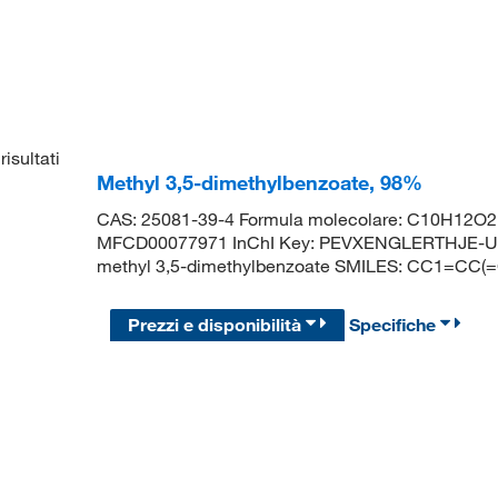
risultati
Methyl 3,5-dimethylbenzoate, 98%
CAS: 25081-39-4 Formula molecolare: C10H12O2 
MFCD00077971 InChI Key: PEVXENGLERTHJE-U
methyl 3,5-dimethylbenzoate SMILES: CC1=CC
Prezzi e disponibilità
Specifiche