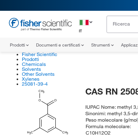
IT
Prodotti
Documenti e certificati
Strumenti
Applicaz
Fisher Scientific
Prodotti
Chemicals
Solvents
Other Solvents
Xylenes
25081-39-4
CAS RN 250
CH
3
O
O
IUPAC Nome:
methyl 3
Sinonimi:
methyl 3,5-d
Peso molecolare (g/mol
Formula molecolare:
C10H12O2
H
C
CH
3
3