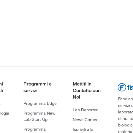
ni
Programmi e
Mettiti in
li
servizi
Contatto con
Noi
Facciamo
a
Programma Edge
servizi 
Lab Reporter
laborato
logia
Programma New
di noi p
Lab Start-Up
News Corner
biologic
Programma
Iscriviti alla
material
i