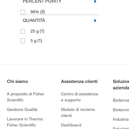
PERCENT PURITY
(2)
98%
QUANTITÀ
(1)
25 g
(1)
5 g
Chi siamo
Assistenza clienti
Soluzio
azienda
A proposito di Fisher
Centro di assistenza
Scientific
e supporto
Biofarm
Gestione Qualità
Modulo di reclamo
Biotecno
clienti
Lavorare in Thermo
Industria
Fisher Scientific
Dashboard
Soluzion