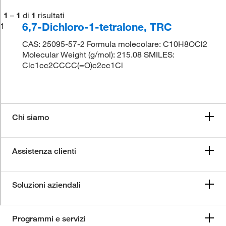
1
–
1
di
1
risultati
6,7-Dichloro-1-tetralone, TRC
1
CAS: 25095-57-2 Formula molecolare: C10H8OCl2
Molecular Weight (g/mol): 215.08 SMILES:
Clc1cc2CCCC(=O)c2cc1Cl
Chi siamo
Assistenza clienti
Soluzioni aziendali
Programmi e servizi