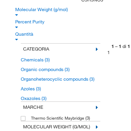
Molecular Weight (g/mol)
Percent Purity
Quantità
1
–
1
di
1
CATEGORIA
1
Chemicals
(3)
Organic compounds
(3)
Organoheterocyclic compounds
(3)
Azoles
(3)
Oxazoles
(3)
MARCHE
(3)
Thermo Scientific Maybridge
MOLECULAR WEIGHT (G/MOL)