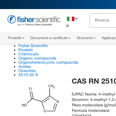
IT
Prodotti
Documenti e certificati
Strumenti
Applicaz
Fisher Scientific
Prodotti
Chemicals
Organic compounds
Organoheterocyclic compounds
Azoles
Oxazoles
2510-32-9
CAS RN 2510
CH
3
O
IUPAC Nome:
4-methyl-
Sinonimi:
4-methyl-1,3-
N
Peso molecolare (g/mol
HO
Formula molecolare:
O
C5H5NO3