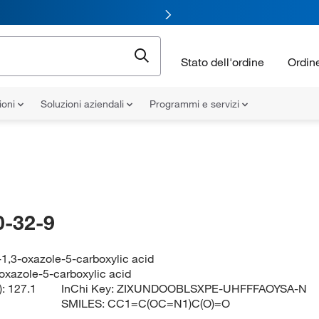
Stato dell'ordine
Ordin
ioni
Soluzioni aziendali
Programmi e servizi
-32-9
1,3-oxazole-5-carboxylic acid
oxazole-5-carboxylic acid
):
127.1
InChi Key:
ZIXUNDOOBLSXPE-UHFFFAOYSA-N
SMILES:
CC1=C(OC=N1)C(O)=O