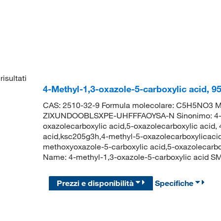
risultati
4-Methyl-1,3-oxazole-5-carboxylic acid, 
CAS: 2510-32-9 Formula molecolare: C5H5NO3 Mol
ZIXUNDOOBLSXPE-UHFFFAOYSA-N Sinonimo: 4-met
oxazolecarboxylic acid,5-oxazolecarboxylic acid,
acid,ksc205g3h,4-methyl-5-oxazolecarboxylicacid
methoxyoxazole-5-carboxylic acid,5-oxazolecarb
Name: 4-methyl-1,3-oxazole-5-carboxylic acid
Prezzi e disponibilità
Specifiche