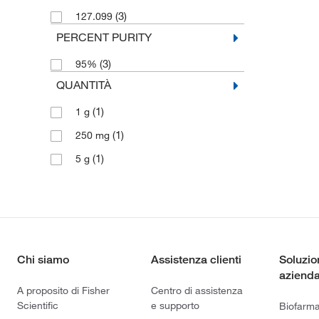
(3)
127.099
PERCENT PURITY
(3)
95%
QUANTITÀ
(1)
1 g
(1)
250 mg
(1)
5 g
Chi siamo
Assistenza clienti
Soluzio
azienda
A proposito di Fisher
Centro di assistenza
Scientific
e supporto
Biofarm