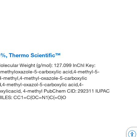
95%, Thermo Scientific™
ecular Weight (g/mol): 127.099 InChI Key:
hyloxazole-5-carboxylic acid,4-methyl-5-
 4-methyl,4-methyl-oxazole-5-carboxylic
,4-methyl-oxazol-5-carboxylic acid,4-
oxylicacid, 4-methyl PubChem CID: 292311 IUPAC
 SMILES: CC1=C(OC=N1)C(=O)O