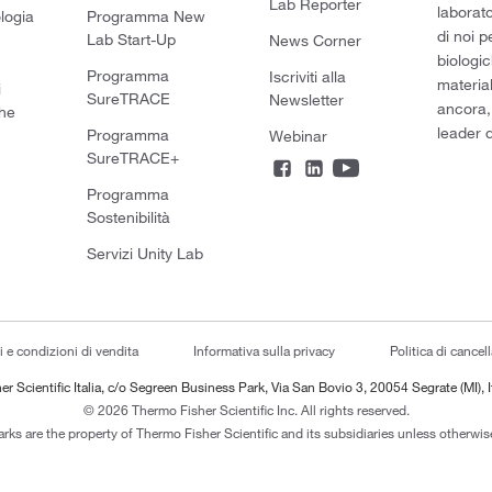
Lab Reporter
laborato
logia
Programma New
di noi p
Lab Start-Up
News Corner
biologic
Programma
Iscriviti alla
material
i
SureTRACE
Newsletter
ancora,
he
leader d
Programma
Webinar
SureTRACE+
Programma
Sostenibilità
Servizi Unity Lab
i e condizioni di vendita
Informativa sulla privacy
Politica di cancel
er Scientific Italia, c/o Segreen Business Park, Via San Bovio 3, 20054 Segrate (MI), I
© 2026 Thermo Fisher Scientific Inc. All rights reserved.
arks are the property of Thermo Fisher Scientific and its subsidiaries unless otherwise