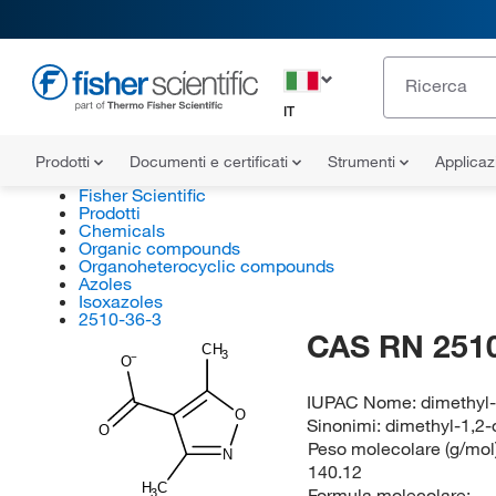
IT
Prodotti
Documenti e certificati
Strumenti
Applicaz
Fisher Scientific
Prodotti
Chemicals
Organic compounds
Organoheterocyclic compounds
Azoles
Isoxazoles
2510-36-3
CAS RN 2510
CH
3
O
IUPAC Nome:
dimethyl
O
Sinonimi:
dimethyl-1,2-
O
Peso molecolare (g/mol)
N
140.12
H
C
Formula molecolare:
3