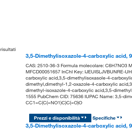
risultati
3,5-Dimethylisoxazole-4-carboxylic acid,
CAS: 2510-36-3 Formula molecolare: C6H7NO3 Mo
MFCD00051657 InChI Key: IJEUISLJVBUNRE-UHFF
carboxylic acid,3,5-dimethylisoxasole-4-carboxylic
dimethyl,dimethyl-1,2-oxazole-4-carboxylic acid,3
dimethyl-isoxazole-4-carboxylic acid,3,5-dimeth
1555 PubChem CID: 75636 IUPAC Name: 3,5-dimet
CC1=C(C(=NO1)C)C(=O)O
Prezzi e disponibilità
Specifiche
3,5-Dimethylisoxazole-4-carboxylic acid,