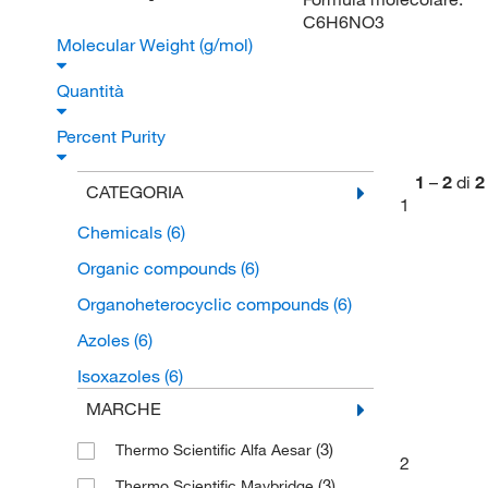
C6H6NO3
Molecular Weight (g/mol)
Quantità
Percent Purity
1
–
2
di
2
CATEGORIA
1
Chemicals
(6)
Organic compounds
(6)
Organoheterocyclic compounds
(6)
Azoles
(6)
Isoxazoles
(6)
MARCHE
(3)
Thermo Scientific Alfa Aesar
2
(3)
Thermo Scientific Maybridge