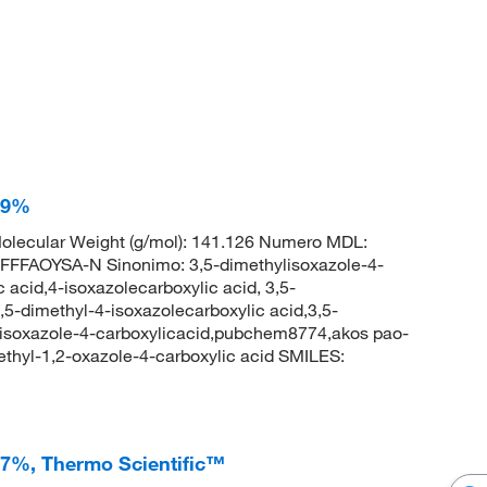
 99%
lecular Weight (g/mol): 141.126 Numero MDL:
FAOYSA-N Sinonimo: 3,5-dimethylisoxazole-4-
 acid,4-isoxazolecarboxylic acid, 3,5-
,5-dimethyl-4-isoxazolecarboxylic acid,3,5-
ylisoxazole-4-carboxylicacid,pubchem8774,akos pao-
hyl-1,2-oxazole-4-carboxylic acid SMILES:
 97%, Thermo Scientific™