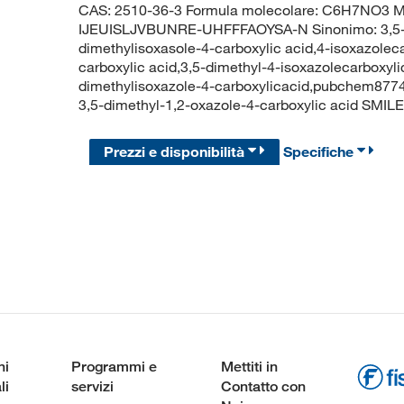
CAS: 2510-36-3 Formula molecolare: C6H7NO3 Mol
IJEUISLJVBUNRE-UHFFFAOYSA-N Sinonimo: 3,5-dim
dimethylisoxasole-4-carboxylic acid,4-isoxazoleca
carboxylic acid,3,5-dimethyl-4-isoxazolecarboxyli
dimethylisoxazole-4-carboxylicacid,pubchem87
3,5-dimethyl-1,2-oxazole-4-carboxylic acid SM
Prezzi e disponibilità
Specifiche
ni
Programmi e
Mettiti in
li
servizi
Contatto con