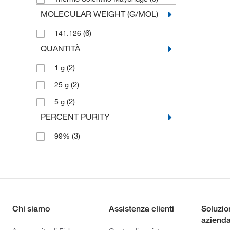
MOLECULAR WEIGHT (G/MOL)
(6)
141.126
QUANTITÀ
(2)
1 g
(2)
25 g
(2)
5 g
PERCENT PURITY
(3)
99%
Chi siamo
Assistenza clienti
Soluzio
azienda