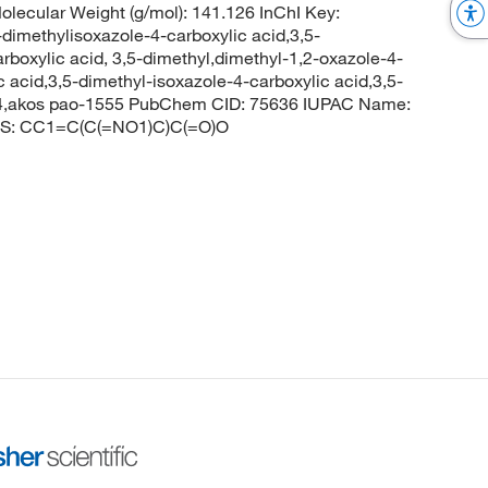
ecular Weight (g/mol): 141.126 InChI Key:
ethylisoxazole-4-carboxylic acid,3,5-
rboxylic acid, 3,5-dimethyl,dimethyl-1,2-oxazole-4-
c acid,3,5-dimethyl-isoxazole-4-carboxylic acid,3,5-
74,akos pao-1555 PubChem CID: 75636 IUPAC Name:
ILES: CC1=C(C(=NO1)C)C(=O)O