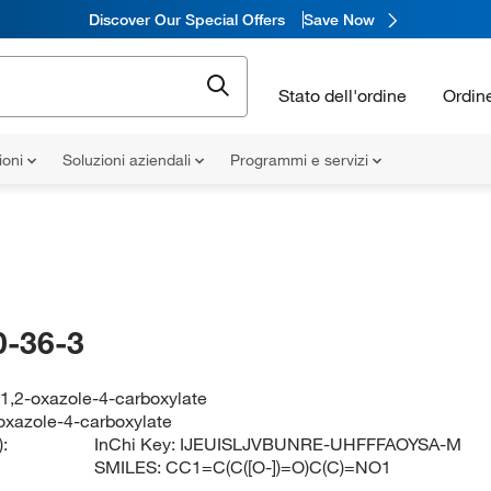
Discover Our Special Offers
Save Now
Stato dell'ordine
Ordin
ioni
Soluzioni aziendali
Programmi e servizi
-36-3
-1,2-oxazole-4-carboxylate
oxazole-4-carboxylate
:
InChi Key:
IJEUISLJVBUNRE-UHFFFAOYSA-M
SMILES:
CC1=C(C([O-])=O)C(C)=NO1