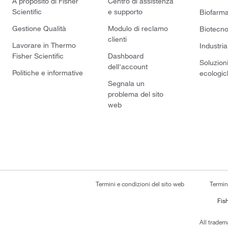
A proposito di Fisher
Centro di assistenza
Scientific
e supporto
Biofarm
Gestione Qualità
Modulo di reclamo
Biotecno
clienti
Lavorare in Thermo
Industria
Fisher Scientific
Dashboard
Soluzion
dell'account
Politiche e informative
ecologic
Segnala un
problema del sito
web
Termini e condizioni del sito web
Termin
Fish
All tradem