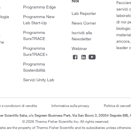
Noi
Facciamo
a
Programma Edge
servizi 
Lab Reporter
laborato
logia
Programma New
di noi p
Lab Start-Up
News Corner
biologic
Programma
Iscriviti alla
material
i
SureTRACE
Newsletter
ancora,
he
leader d
Programma
Webinar
SureTRACE+
Programma
Sostenibilità
Servizi Unity Lab
i e condizioni di vendita
Informativa sulla privacy
Politica di cancel
er Scientific Italia, c/o Segreen Business Park, Via San Bovio 3, 20054 Segrate (MI), I
© 2026 Thermo Fisher Scientific Inc. All rights reserved.
arks are the property of Thermo Fisher Scientific and its subsidiaries unless otherwise