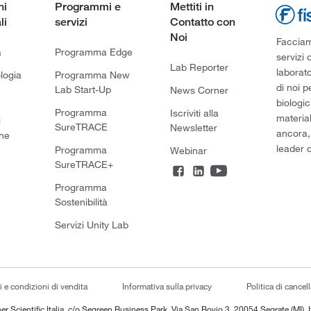
ni
Programmi e
Mettiti in
li
servizi
Contatto con
Noi
Facciamo
a
Programma Edge
servizi 
Lab Reporter
laborato
logia
Programma New
di noi p
Lab Start-Up
News Corner
biologic
Programma
Iscriviti alla
material
i
SureTRACE
Newsletter
ancora,
he
leader d
Programma
Webinar
SureTRACE+
Programma
Sostenibilità
Servizi Unity Lab
i e condizioni di vendita
Informativa sulla privacy
Politica di cancel
er Scientific Italia, c/o Segreen Business Park, Via San Bovio 3, 20054 Segrate (MI), I