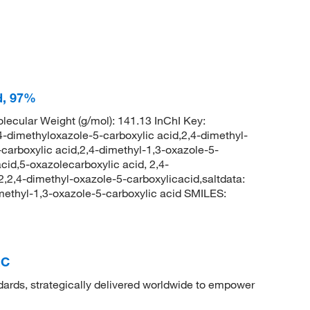
d, 97%
ecular Weight (g/mol): 141.13 InChI Key:
methyloxazole-5-carboxylic acid,2,4-dimethyl-
carboxylic acid,2,4-dimethyl-1,3-oxazole-5-
cid,5-oxazolecarboxylic acid, 2,4-
,4-dimethyl-oxazole-5-carboxylicacid,saltdata:
thyl-1,3-oxazole-5-carboxylic acid SMILES:
RC
dards, strategically delivered worldwide to empower