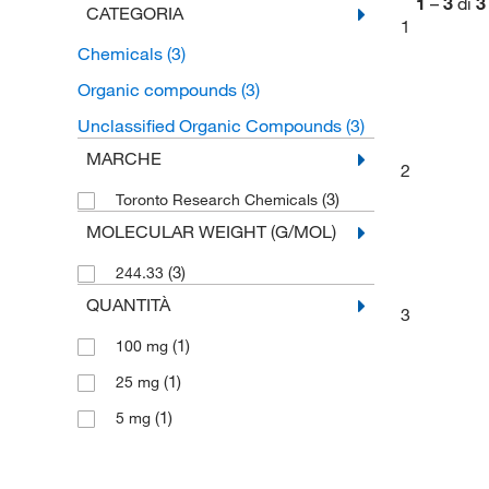
1
–
3
di
3
CATEGORIA
1
Chemicals
(3)
Organic compounds
(3)
Unclassified Organic Compounds
(3)
MARCHE
2
(3)
Toronto Research Chemicals
MOLECULAR WEIGHT (G/MOL)
(3)
244.33
QUANTITÀ
3
(1)
100 mg
(1)
25 mg
(1)
5 mg