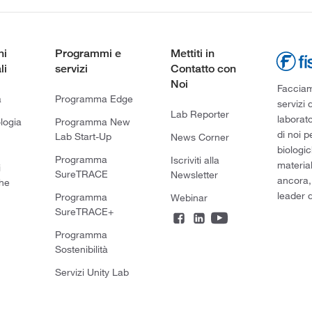
ni
Programmi e
Mettiti in
li
servizi
Contatto con
Noi
Facciamo
a
Programma Edge
servizi 
Lab Reporter
laborato
logia
Programma New
di noi p
Lab Start-Up
News Corner
biologic
Programma
Iscriviti alla
material
i
SureTRACE
Newsletter
ancora,
he
leader d
Programma
Webinar
SureTRACE+
Programma
Sostenibilità
Servizi Unity Lab