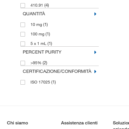
(4)
410.91
QUANTITÀ
(1)
10 mg
(1)
100 mg
(1)
5 x 1 mL
PERCENT PURITY
(2)
>95%
CERTIFICAZIONE/CONFORMITÀ
(1)
ISO 17025
Chi siamo
Assistenza clienti
Soluzio