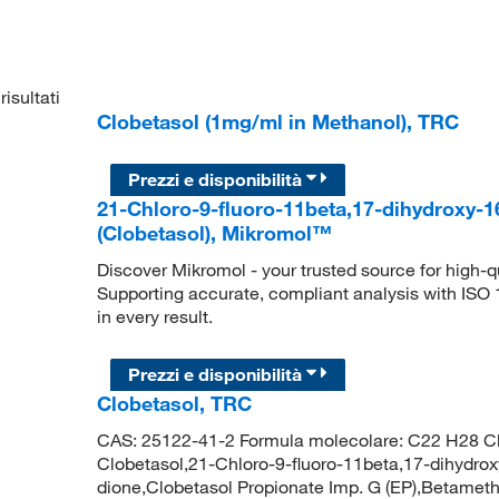
risultati
Clobetasol (1mg/ml in Methanol), TRC
Prezzi e disponibilità
21-Chloro-9-fluoro-11beta,17-dihydroxy-1
(Clobetasol), Mikromol™
Discover Mikromol - your trusted source for high-
Supporting accurate, compliant analysis with ISO
in every result.
Prezzi e disponibilità
Clobetasol, TRC
CAS: 25122-41-2 Formula molecolare: C22 H28 Cl 
Clobetasol,21-Chloro-9-fluoro-11beta,17-dihydro
dione,Clobetasol Propionate Imp. G (EP),Betameth