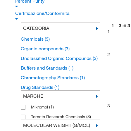
Percent Purity
Certificazione/Conformità
1
–
3
di
3
CATEGORIA
1
Chemicals
(3)
Organic compounds
(3)
2
Unclassified Organic Compounds
(3)
Buffers and Standards
(1)
Chromatography Standards
(1)
Drug Standards
(1)
MARCHE
3
(1)
Mikromol
(3)
Toronto Research Chemicals
MOLECULAR WEIGHT (G/MOL)