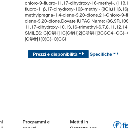
chloro-9-fluoro-11,17-dihydroxy-16-methyl-, (11β,
fluoro-11β,17-dihydroxy-16β-methyl- (8CI),(11β,16
methylpregna-1,4-diene-3,20-dione,21-Chloro-9-f
diene-3,20-dione,Dovate IUPAC Name: (8S,9R,10S,
11,17-dihydroxy-10,13,16-trimethyl-6,7,8,11,12,
SMILES: C[C@H]1C[C@H]2[C@@H]3CCC4=CC(=O)
[C@@]1(O)C(=O)CCl
Prezzi e disponibilità
Specifiche
ni
Programmi e
Mettiti in