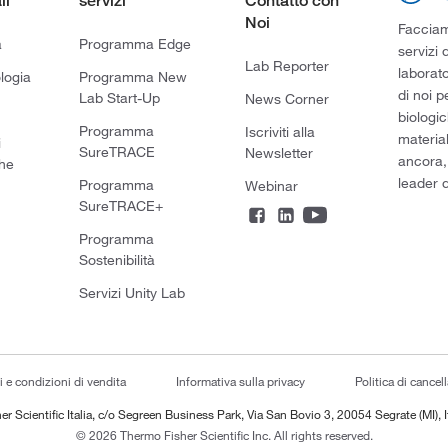
li
servizi
Contatto con
Noi
Facciamo
a
Programma Edge
servizi 
Lab Reporter
laborato
logia
Programma New
di noi p
Lab Start-Up
News Corner
biologic
Programma
Iscriviti alla
material
i
SureTRACE
Newsletter
ancora,
he
leader d
Programma
Webinar
SureTRACE+
Programma
Sostenibilità
Servizi Unity Lab
i e condizioni di vendita
Informativa sulla privacy
Politica di cancel
er Scientific Italia, c/o Segreen Business Park, Via San Bovio 3, 20054 Segrate (MI), I
© 2026 Thermo Fisher Scientific Inc. All rights reserved.