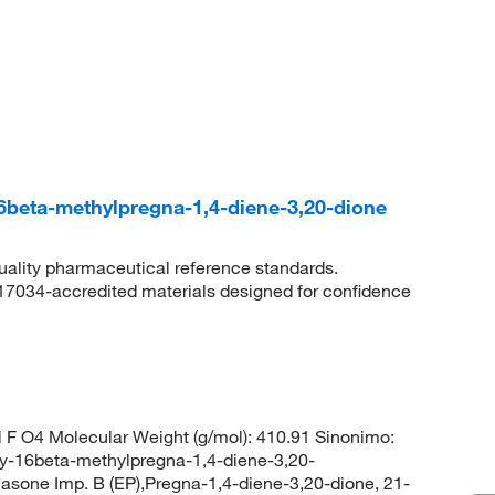
6beta-methylpregna-1,4-diene-3,20-dione
quality pharmaceutical reference standards.
 17034-accredited materials designed for confidence
F O4 Molecular Weight (g/mol): 410.91 Sinonimo:
xy-16beta-methylpregna-1,4-diene-3,20-
asone Imp. B (EP),Pregna-1,4-diene-3,20-dione, 21-