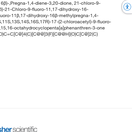
16β)-,Pregna-1,4-diene-3,20-dione, 21-chloro-9-
β)-21-Chloro-9-fluoro-11,17-dihydroxy-16-
luoro-11β,17-dihydroxy-16β-methylpregna-1,4-
11S,13S,14S,16S,17R)-17-(2-chloroacetyl)-9-fluoro-
14,15,16-octahydrocyclopenta[a]phenanthren-3-one
C=C[C@]4(C)[C@@]3(F)[C@@H](O)C[C@]2(C)