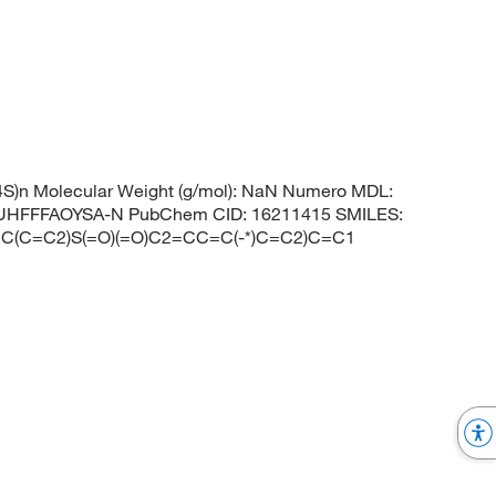
S)n Molecular Weight (g/mol): NaN Numero MDL:
HFFFAOYSA-N PubChem CID: 16211415 SMILES:
(C=C2)S(=O)(=O)C2=CC=C(-*)C=C2)C=C1