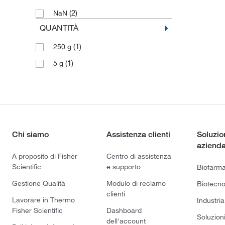
(2)
NaN
QUANTITÀ
(1)
250 g
(1)
5 g
Chi siamo
Assistenza clienti
Soluzio
azienda
A proposito di Fisher
Centro di assistenza
Scientific
e supporto
Biofarm
Gestione Qualità
Modulo di reclamo
Biotecno
clienti
Lavorare in Thermo
Industria
Fisher Scientific
Dashboard
Soluzion
dell'account