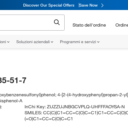
Discover Our Special Offers
Save Now
Stato dell'ordine
Ordin
ioni
Soluzioni aziendali
Programmi e servizi
35-51-7
oxybenzenesulfonyl)phenol; 4-[2-(4-hydroxyphenyl)propan-2-yl
bisphenol-A
:
InChi Key:
ZUZZUJNBGCVPLQ-UHFFFAOYSA-N
SMILES:
CC(C)(C1=CC=C(O)C=C1)C1=CC=C(O)
(=O)C1=CC=C(O)C=C1