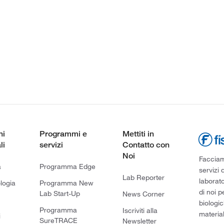
ni
Programmi e
Mettiti in
li
servizi
Contatto con
Noi
Facciamo
a
Programma Edge
servizi 
Lab Reporter
laborato
logia
Programma New
di noi p
Lab Start-Up
News Corner
biologic
Programma
Iscriviti alla
material
i
SureTRACE
Newsletter