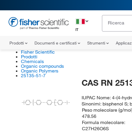
IT
Prodotti
Documenti e certificati
Strumenti
Applicaz
Fisher Scientific
Prodotti
Chemicals
Organic compounds
Organic Polymers
25135-51-7
CAS RN 251
IUPAC Nome:
4-(4-hydr
O
CH
3
Sinonimi:
bisphenol S; 
S
O
∗
O
∗
n
O
CH
3
Peso molecolare (g/mol)
478.56
Formula molecolare:
C27H26O6S