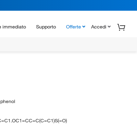
e immediato
Supporto
Offerte
Accedi
]phenol
C=C1.OC1=CC=C(C=C1)S(=O)