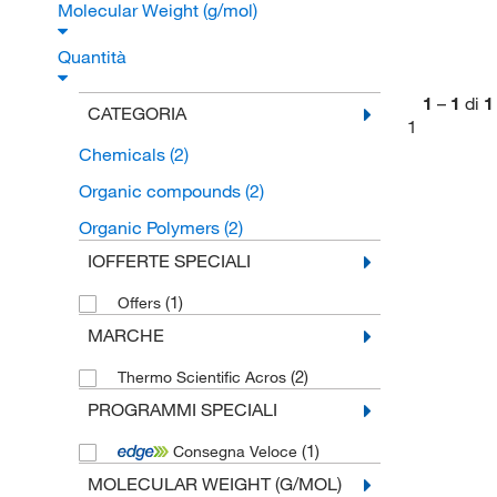
Molecular Weight (g/mol)
Quantità
1
–
1
di
1
CATEGORIA
1
Chemicals
(2)
Organic compounds
(2)
Organic Polymers
(2)
IOFFERTE SPECIALI
(1)
Offers
MARCHE
(2)
Thermo Scientific Acros
PROGRAMMI SPECIALI
(1)
Consegna Veloce
MOLECULAR WEIGHT (G/MOL)