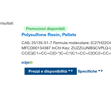
risultati
Promozioni disponibili
Polysulfone Resin, Pellets
CAS: 25135-51-7 Formula molecolare: (C27H22O4
MFCD00134387 InChI Key: ZUZZUJNBGCVPLQ-U
CC(C)(C1=CC=C(O-*)C=C1)C1=CC=C(OC2=CC=C
Prezzi e disponibilità
Specifiche