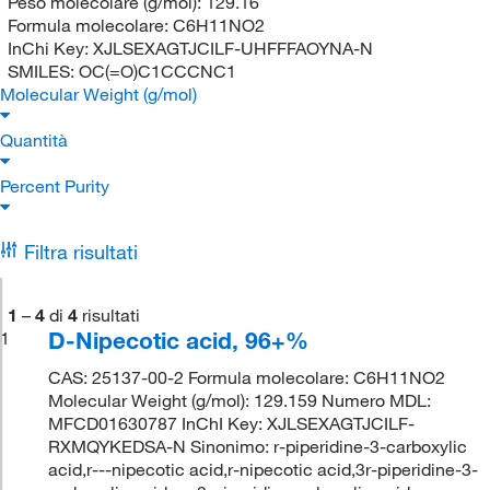
Peso molecolare (g/mol):
129.16
Formula molecolare:
C6H11NO2
InChi Key:
XJLSEXAGTJCILF-UHFFFAOYNA-N
SMILES:
OC(=O)C1CCCNC1
Molecular Weight (g/mol)
Quantità
Percent Purity
Filtra risultati
1
–
4
di
4
risultati
D-Nipecotic acid, 96+%
1
CAS: 25137-00-2 Formula molecolare: C6H11NO2
Molecular Weight (g/mol): 129.159 Numero MDL:
MFCD01630787 InChI Key: XJLSEXAGTJCILF-
RXMQYKEDSA-N Sinonimo: r-piperidine-3-carboxylic
acid,r---nipecotic acid,r-nipecotic acid,3r-piperidine-3-