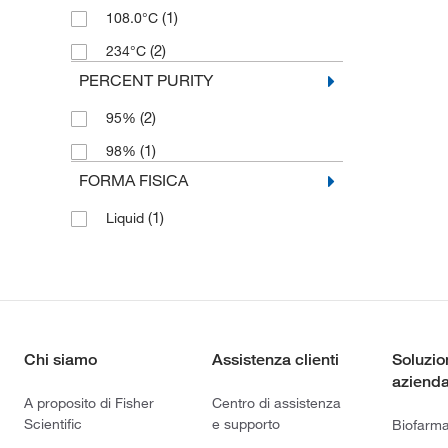
(1)
108.0°C
(2)
234°C
PERCENT PURITY
(2)
95%
(1)
98%
FORMA FISICA
(1)
Liquid
Chi siamo
Assistenza clienti
Soluzio
azienda
A proposito di Fisher
Centro di assistenza
Scientific
e supporto
Biofarm