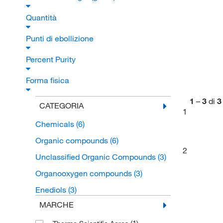
Quantità
Punti di ebollizione
Percent Purity
Forma fisica
1
–
3
di
3
CATEGORIA
1
Chemicals
(6)
Organic compounds
(6)
2
Unclassified Organic Compounds
(3)
Organooxygen compounds
(3)
Enediols
(3)
MARCHE