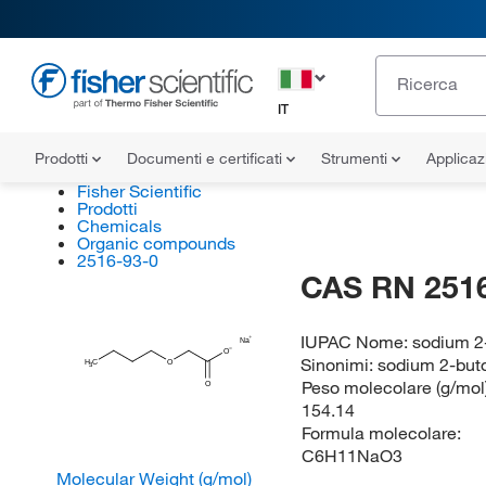
IT
Prodotti
Documenti e certificati
Strumenti
Applicaz
Fisher Scientific
Prodotti
Chemicals
Organic compounds
2516-93-0
CAS RN 2516
IUPAC Nome:
sodium 2
Na
O
Sinonimi:
sodium 2-but
H
C
O
3
Peso molecolare (g/mol)
O
154.14
Formula molecolare:
C6H11NaO3
Molecular Weight (g/mol)