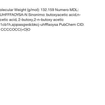
lecular Weight (g/mol): 132.159 Numero MDL:
FFAOYSA-N Sinonimo: butoxyacetic acid,n-
cetic acid, 2-butoxy,2-n-butoxy acetic
c-1cb1h,ajqoasgwdcbkcj-uhfffaoysa PubChem CID:
ES: CCCCOCC(=O)O