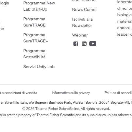
laborato
logia
Programma New
di noi p
Lab Start-Up
News Corner
biologic
Programma
Iscriviti alla
material
i
SureTRACE
Newsletter
ancora,
he
leader d
Programma
Webinar
SureTRACE+
Programma
Sostenibilità
Servizi Unity Lab
i e condizioni di vendita
Informativa sulla privacy
Politica di cancel
er Scientific Italia, c/o Segreen Business Park, Via San Bovio 3, 20054 Segrate (MI), I
© 2026 Thermo Fisher Scientific Inc. All rights reserved.
arks are the property of Thermo Fisher Scientific and its subsidiaries unless otherwise