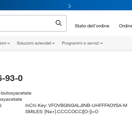
Stato dell'ordine
Ordin
ioni
Soluzioni aziendali
Programmi e servizi
-93-0
-butoxyacetate
oxyacetate
:
InChi Key:
VFOVBGNGALJINB-UHFFFAOYSA-M
SMILES:
[Na+].CCCCOCC([O-])=O