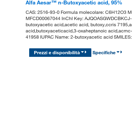
Alfa Aesar™ n-Butoxyacetic acid, 95%
CAS: 2516-93-0 Formula molecolare: C6H12O3 Mo
MFCD00067044 InChI Key: AJQOASGWDCBKCJ-UHF
butoxyacetic acid,acetic acid, butoxy,ccris 7195,a
acid,butoxyaceticacid,3-oxaheptanoic acid,acm
41958 IUPAC Name: 2-butoxyacetic acid SMIL
Prezzi e disponibilità
Specifiche