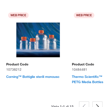
WEB PRICE
WEB PRICE
Product Code
Product Code
10738212
10484481
Corning™ Bottiglie sterili monouso
Thermo Scientific™ N
PETG Media Bottles wi
Vista 1-1 di
15