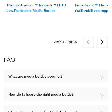
Thermo Scientific™ Nalgene™ PETG
Fisherbrand™ Flaconi p
Low Particulate Media Bottles
riutilizzabili con tappo
Vista 1-1 di
15
FAQ
What are media bottles used for?
How do I choose the right media bottle?