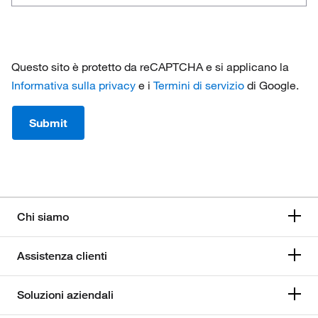
weeks
1 - 4
do
you
4 - 8
usually
Questo sito è protetto da reCAPTCHA e si applicano la
allow
8 - 12
Informativa sulla privacy
e i
Termini di servizio
di Google.
for
testing
12+
Submit
and
go
live?
Chi siamo
Assistenza clienti
Soluzioni aziendali