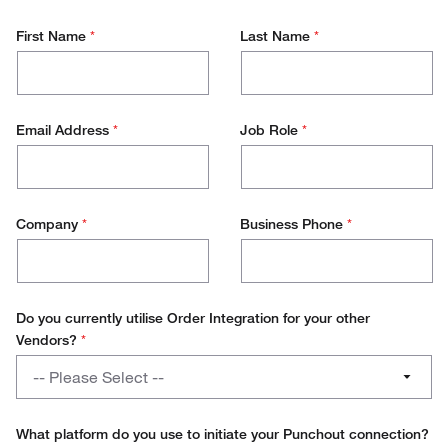
First Name
*
Last Name
*
Email Address
*
Job Role
*
Company
*
Business Phone
*
Do you currently utilise Order Integration for your other
Vendors?
*
Do
-- Please Select --
you
currently
Yes
utilise
What platform do you use to initiate your Punchout connection?