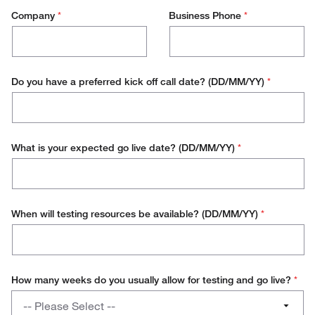
Company
*
Business Phone
*
Do you have a preferred kick off call date? (DD/MM/YY)
*
What is your expected go live date? (DD/MM/YY)
*
When will testing resources be available? (DD/MM/YY)
*
How many weeks do you usually allow for testing and go live?
*
How
-- Please Select --
many