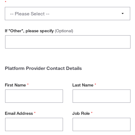
Order
*
No
Integration
What
-- Please Select --
for
platform
your
do
Ariba
other
you
If "Other", please specify
(Optional)
Vendors?
use
Coupa
to
initiate
Oracle
your
Punchout
Proactis
Platform Provider Contact Details
connection?
SAP
First Name
*
Last Name
*
Other
Email Address
*
Job Role
*