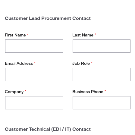
$
0 - 50.000
Spend
50.000 - 100.000
Customer Lead Procurement Contact
100.000 - 500.000
First Name
*
Last Name
*
500.000+
Email Address
*
Job Role
*
Company
*
Business Phone
*
Customer Technical (EDI / IT) Contact