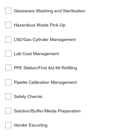
of
the
Glassware Washing and Sterilization
below
services
Hazardous Waste Pick-Up
the
customer
LN2/Gas Cylinder Management
is
interested
Lab Coat Management
in:
PPE Station/First Aid Kit Refilling
Pipette Calibration Management
Safety Checks
Solution/Buffer/Media Preparation
Vendor Escorting