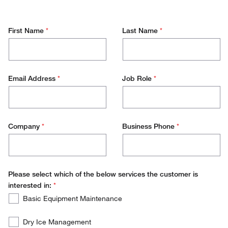
First Name
*
Last Name
*
Email Address
*
Job Role
*
Company
*
Business Phone
*
Please select which of the below services the customer is
interested in:
*
Please
Required
Basic Equipment Maintenance
select
which
Dry Ice Management