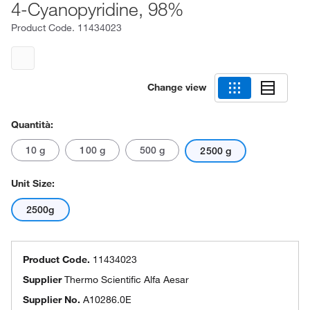
4-Cyanopyridine, 98%
Product Code.
11434023
Change view
Quantità:
10 g
100 g
500 g
2500 g
Unit Size:
2500g
Product Code.
11434023
Supplier
Thermo Scientific Alfa Aesar
Supplier No.
A10286.0E