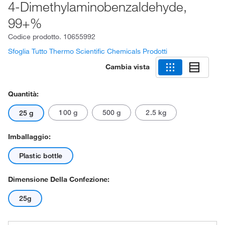
4-Dimethylaminobenzaldehyde,
99+%
Codice prodotto.
10655992
Sfoglia Tutto Thermo Scientific Chemicals Prodotti
Cambia vista
Quantità:
100 g
500 g
2.5 kg
25 g
Imballaggio:
Plastic bottle
Dimensione Della Confezione:
25g