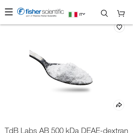
IT
TdB Labs AB 500 kDa DEAE-dextran