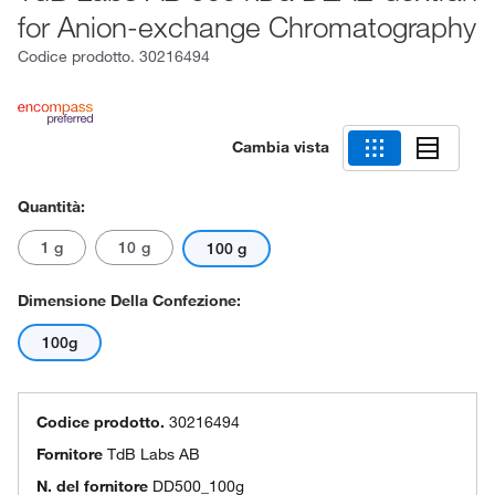
for Anion-exchange Chromatography
Codice prodotto.
30216494
Cambia vista
Quantità:
1 g
10 g
100 g
Dimensione Della Confezione:
100g
Codice prodotto.
30216494
Fornitore
TdB Labs AB
N. del fornitore
DD500_100g