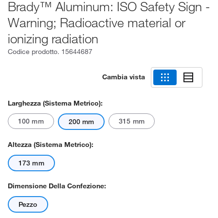
Brady™ Aluminum: ISO Safety Sign -
Warning; Radioactive material or
ionizing radiation
Codice prodotto.
15644687
Cambia vista
Larghezza (sistema Metrico):
100 mm
315 mm
200 mm
Altezza (sistema Metrico):
173 mm
Dimensione Della Confezione:
Pezzo