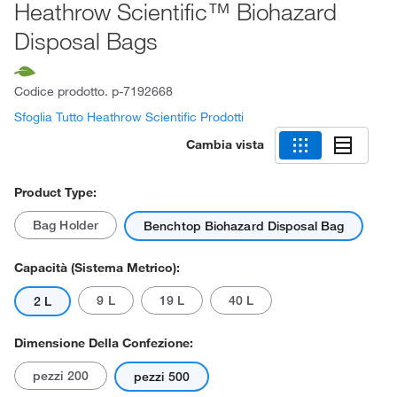
Heathrow Scientific™ Biohazard
Disposal Bags
Codice prodotto.
p-7192668
Sfoglia Tutto Heathrow Scientific Prodotti
Cambia vista
Product Type:
Bag Holder
Benchtop Biohazard Disposal Bag
Capacità (sistema Metrico):
9 L
19 L
40 L
2 L
Dimensione Della Confezione:
pezzi 200
pezzi 500