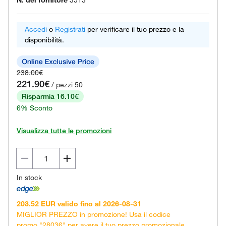
N. del fornitore
3513
Accedi
o
Registrati
per verificare il tuo prezzo e la
disponibilità.
238.00€
221.90€
/ pezzi 50
Risparmia 16.10€
6% Sconto
Visualizza tutte le promozioni
In stock
203.52 EUR valido fino al 2026-08-31
MIGLIOR PREZZO in promozione! Usa il codice
promo "28036" per avere il tuo prezzo promozionale.