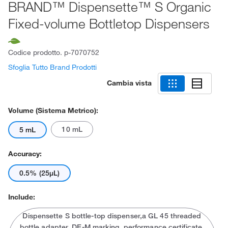
BRAND™ Dispensette™ S Organic
Fixed-volume Bottletop Dispensers
Codice prodotto.
p-7070752
Sfoglia Tutto Brand Prodotti
Cambia vista
Volume (sistema Metrico):
10 mL
5 mL
Accuracy:
0.5% (25μL)
Include:
Dispensette S bottle-top dispenser,a GL 45 threaded
bottle adapter, DE-M marking, performance certificate,