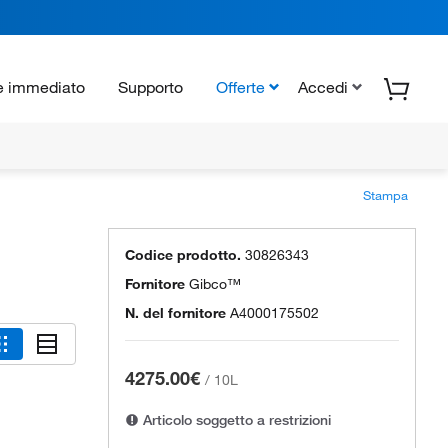
e immediato
Supporto
Offerte
Accedi
Stampa
Codice prodotto.
30826343
Fornitore
Gibco™
N. del fornitore
A4000175502
4275.00€
/
10L
Articolo soggetto a restrizioni