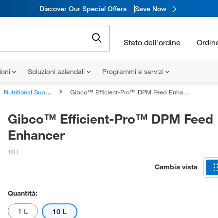
Discover Our Special Offers
Save Now
Stato dell'ordine
Ordin
ioni
Soluzioni aziendali
Programmi e servizi
Nutritional Supplements
Gibco™ Efficient-Pro™ DPM Feed Enhancer
Gibco™ Efficient-Pro™ DPM Feed
Enhancer
10 L
Cambia vista
Quantità:
1 L
10 L