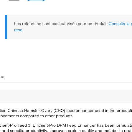
Les retours ne sont pas autorisés pour ce produit.
Consulta la p
reso
Il prodotto reale potrebbe variare.
che
ation Chinese Hamster Ovary (CHO) feed enhancer used in the producti
provements compared to other products.
cient-Pro Feed 3, Efficient-Pro DPM Feed Enhancer has been formulated
and specific productivity, improves protein quality and metabolite profi