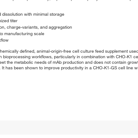
 dissolution with minimal storage
ized titer
on, charge-variants, and aggregation
to manufacturing scale
kflow
mically defined, animal-origin-free cell culture feed supplement used 
 bioprocessing workflows, particularly in combination with CHO-K1 cell 
t the metabolic needs of mAb production and does not contain growth 
 It has been shown to improve productivity in a CHO-K1-GS cell line wh