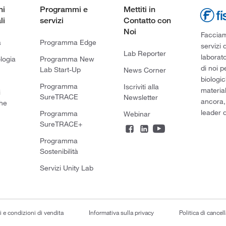
ni
Programmi e
Mettiti in
li
servizi
Contatto con
Noi
Facciamo
a
Programma Edge
servizi 
Lab Reporter
laborato
logia
Programma New
di noi p
Lab Start-Up
News Corner
biologic
Programma
Iscriviti alla
material
i
SureTRACE
Newsletter
ancora,
he
leader d
Programma
Webinar
SureTRACE+
Programma
Sostenibilità
Servizi Unity Lab
i e condizioni di vendita
Informativa sulla privacy
Politica di cancel