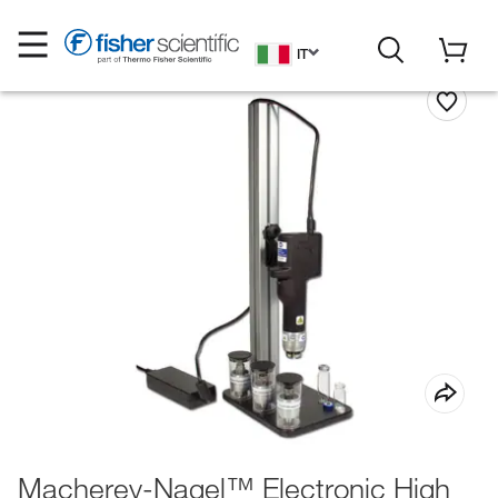
IT
Macherey-Nagel™ Electronic High