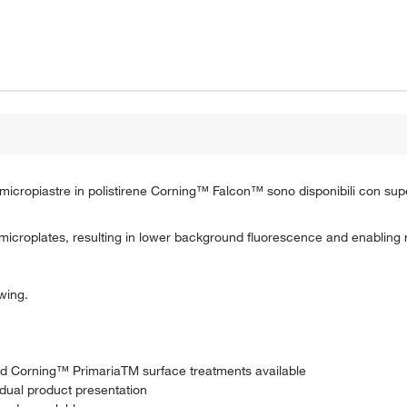
e micropiastre in polistirene Corning™ Falcon™ sono disponibili con super
microplates, resulting in lower background fluorescence and enabling
wing.
and Corning™ PrimariaTM surface treatments available
idual product presentation