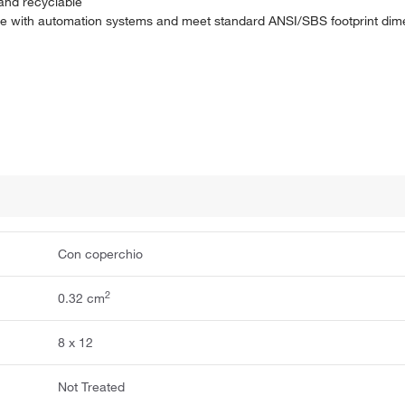
and recyclable
le with automation systems and meet standard ANSI/SBS footprint dime
Con coperchio
2
0.32 cm
8 x 12
Not Treated