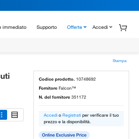
e immediato
Supporto
Offerte
Accedi
Stampa
uti
Codice prodotto.
10748692
Fornitore
Falcon™
N. del fornitore
351172
Accedi
o
Registrati
per verificare il tuo
prezzo e la disponibilità.