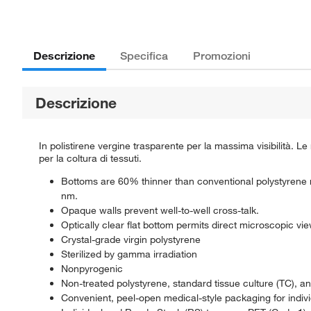
Descrizione
Specifica
Promozioni
Descrizione
In polistirene vergine trasparente per la massima visibilità. L
per la coltura di tessuti.
Bottoms are 60% thinner than conventional polystyrene 
nm.
Opaque walls prevent well-to-well cross-talk.
Optically clear flat bottom permits direct microscopic vie
Crystal-grade virgin polystyrene
Sterilized by gamma irradiation
Nonpyrogenic
Non-treated polystyrene, standard tissue culture (TC), 
Convenient, peel-open medical-style packaging for indiv