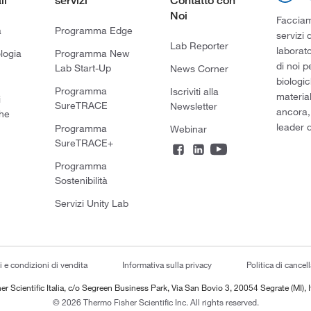
li
servizi
Contatto con
Noi
Facciamo
a
Programma Edge
servizi 
Lab Reporter
laborato
logia
Programma New
di noi p
Lab Start-Up
News Corner
biologic
Programma
Iscriviti alla
material
i
SureTRACE
Newsletter
ancora,
he
leader d
Programma
Webinar
SureTRACE+
Programma
Sostenibilità
Servizi Unity Lab
i e condizioni di vendita
Informativa sulla privacy
Politica di cancel
er Scientific Italia, c/o Segreen Business Park, Via San Bovio 3, 20054 Segrate (MI), I
© 2026 Thermo Fisher Scientific Inc. All rights reserved.