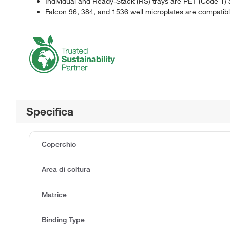
Individual and Ready-Stack (RS) trays are PET (Code 1) 
Falcon 96, 384, and 1536 well microplates are compatib
Specifica
Coperchio
Area di coltura
Matrice
Binding Type